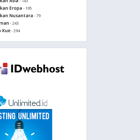
kan Asia
- 143
kan Eropa
- 195
kan Nusantara
- 79
uman
- 243
p Kue
- 294