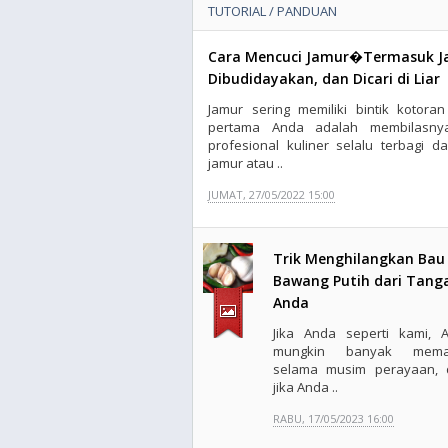
TUTORIAL / PANDUAN
Cara Mencuci Jamur�Termasuk Jam
Dibudidayakan, dan Dicari di Liar
Jamur sering memiliki bintik kotoran 
pertama Anda adalah membilasny
profesional kuliner selalu terbagi 
jamur atau ..
JUMAT, 27/05/2022 15:00
Trik Menghilangkan Bau
Bawang Putih dari Tang
Anda
Jika Anda seperti kami, 
mungkin banyak mema
selama musim perayaan, 
jika Anda ..
RABU, 17/05/2023 16:00