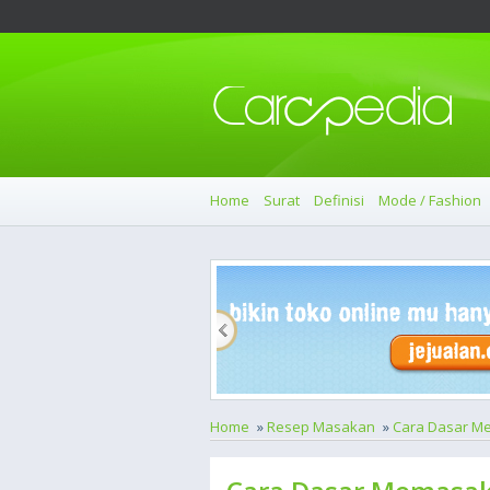
Home
Surat
Definisi
Mode / Fashion
Home
»
Resep Masakan
»
Cara Dasar M