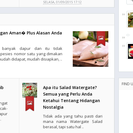
SELASA, 01/09/2015 17:12
gan Aman� Plus Alasan Anda
banyak dapur dan itu tidak
spesies nomor satu yang dimakan
mudah didapat, mudah disiapkan, ..
FIND 
ib
Apa itu Salad Watergate?
Semua yang Perlu Anda
Ketahui Tentang Hidangan
ngat
Nostalgia
ak-
apur
Tidak ada yang tahu pasti dari
.
mana nama Watergate Salad
berasal, tapi satu hal ..