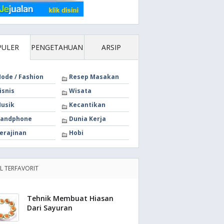
PULER
PENGETAHUAN
ARSIP
ode / Fashion
Resep Masakan
isnis
Wisata
usik
Kecantikan
andphone
Dunia Kerja
erajinan
Hobi
EL TERFAVORIT
Tehnik Membuat Hiasan
Dari Sayuran