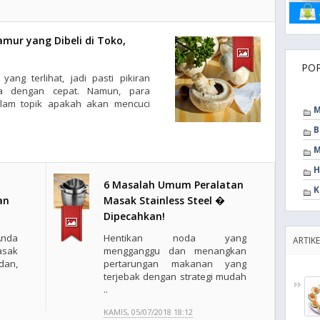
ur yang Dibeli di Toko,
PO
yang terlihat, jadi pasti pikiran
a dengan cepat. Namun, para
dalam topik apakah akan mencuci
M
B
M
H
6 Masalah Umum Peralatan
K
an
Masak Stainless Steel �
Dipecahkan!
Anda
Hentikan noda yang
ARTIK
sak
mengganggu dan menangkan
dan,
pertarungan makanan yang
terjebak dengan strategi mudah
..
KAMIS, 05/07/2018 18:12