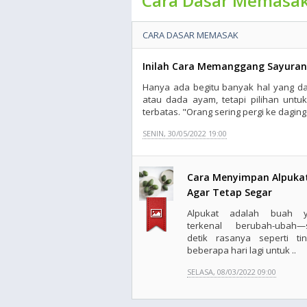
Cara Dasar Memasa
CARA DASAR MEMASAK
Inilah Cara Memanggang Sayura
Hanya ada begitu banyak hal yang d
atau dada ayam, tetapi pilihan untu
terbatas. "Orang sering pergi ke daging 
SENIN, 30/05/2022 19:00
Cara Menyimpan Alpuka
Agar Tetap Segar
Alpukat adalah buah y
terkenal berubah-ubah—
detik rasanya seperti tin
beberapa hari lagi untuk ..
SELASA, 08/03/2022 09:00