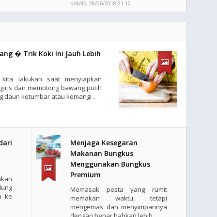
KAMIS, 28/06/2018 21:12
g � Trik Koki Ini Jauh Lebih
g kita lakukan saat menyiapkan
giris dan memotong bawang putih
 daun ketumbar atau kemangi ..
dari
Menjaga Kesegaran
Makanan Bungkus
Menggunakan Bungkus
Premium
akan
ung
Memasak pesta yang rumit
n ke
memakan waktu, tetapi
mengemas dan menyimpannya
dengan benar bahkan lebih ..