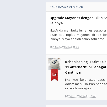
CARA DASAR MEMASAK
Upgrade Mayones dengan Bikin Saus
Lainnya
Jika Anda membuka lemari es seseoran
akan ada toples mayones di rak b
lainnya. Mayo adalah salah satu produ
SENIN, 30/05/2022 18:00
Kehabisan Keju Krim? C
11 Alternatif Ini Sebagai
Gantinya
Jika kue keju atau saus
dalam menu liburan Anda t
ini, Anda mungkin ..
JUMAT, 17/12/2021 17:00