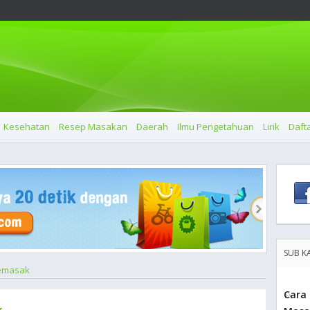
Kesehatan
Resep Masakan
Daerah
Ilmu Pengetahuan
Lirik
Dafta
SUB K
emasak
Cara