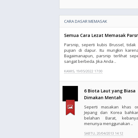
CARA DASAR MEMASAK
Semua Cara Lezat Memasak Parsn
Parsnip, seperti kubis Brussel, tid
pujian di dapur. Itu mungkin karen
Bagaimanapun, parsnip terlihat sepe
sangat berbeda. Jika Anda ..
KAMIS, 19/05/2022 17:00
6 Biota Laut yang Biasa
Dimakan Mentah
Seperti masakan khas o
Jepang dan Korea bahka
belahan Barat, kebany
menunya menggunakan ..
SABTU, 20/04/2013 14:12