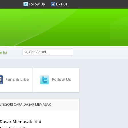
Follow Up
Like Us
r Isi
Fans & Like
Follow Us
ATEGORI CARA DASAR MEMASAK
 Dasar Memasak
- 614