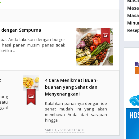
k
Masa
Masa
Masa
Min
n dengan Sempurna
Rese
apat Anda lakukan dengan burger
k hasil panen musim panas tidak
ketika ..
t
4 Cara Menikmati Buah-
buahan yang Sehat dan
Menyenangkan!
ang
satu
Kalahkan panasnya dengan ide
ggal
sehat mudah ini yang akan
membawa Anda dari sarapan
hingga ..
SABTU, 26/08/2023 14:00