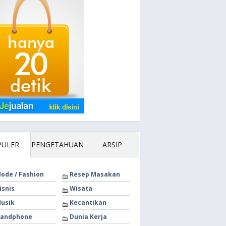
PULER
PENGETAHUAN
ARSIP
ode / Fashion
Resep Masakan
isnis
Wisata
usik
Kecantikan
andphone
Dunia Kerja