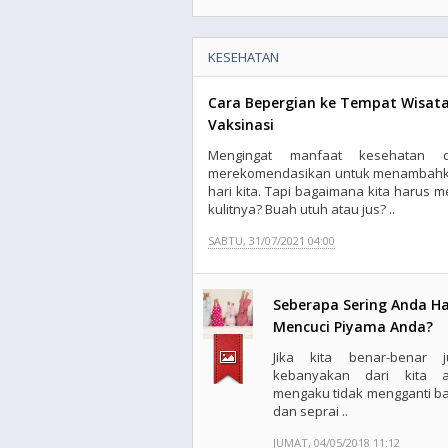
KESEHATAN
Cara Bepergian ke Tempat Wisata
Vaksinasi
Mengingat manfaat kesehatan d
merekomendasikan untuk menambahka
hari kita. Tapi bagaimana kita haru
kulitnya? Buah utuh atau jus? ..
SABTU, 31/07/2021 04:00
Seberapa Sering Anda H
Mencuci Piyama Anda?
Jika kita benar-benar ju
kebanyakan dari kita 
mengaku tidak mengganti ba
dan seprai ..
JUMAT, 04/05/2018 11:12