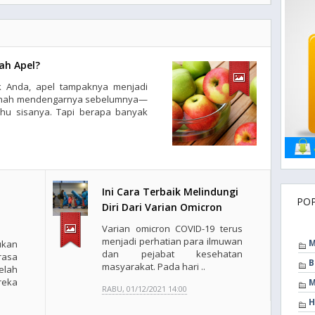
ah Apel?
k Anda, apel tampaknya menjadi
ernah mendengarnya sebelumnya—
hu sisanya. Tapi berapa banyak
Ini Cara Terbaik Melindungi
PO
Diri Dari Varian Omicron
Varian omicron COVID-19 terus
menjadi perhatian para ilmuwan
M
kan
dan pejabat kesehatan
rasa
B
masyarakat. Pada hari ..
elah
reka
M
RABU, 01/12/2021 14:00
H