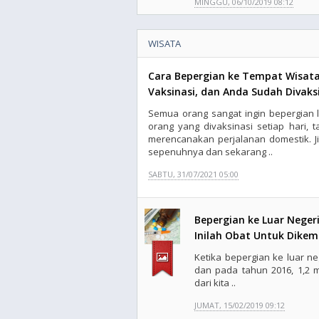
MINGGU, 06/10/2019 08:12
WISATA
Cara Bepergian ke Tempat Wisata
Vaksinasi, dan Anda Sudah Divaks
Semua orang sangat ingin bepergian 
orang yang divaksinasi setiap hari,
merencanakan perjalanan domestik. Ji
sepenuhnya dan sekarang ..
SABTU, 31/07/2021 05:00
Bepergian ke Luar Neger
Inilah Obat Untuk Dikem
Ketika bepergian ke luar neg
dan pada tahun 2016, 1,2 mi
dari kita ..
JUMAT, 15/02/2019 09:12