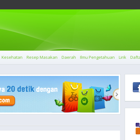
Kesehatan
Resep Masakan
Daerah
Ilmu Pengetahuan
Lirik
Dafta