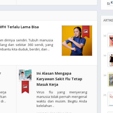
K
ARTIK
WFH Terlalu Lama Bisa
m dirinya sendiri. Tubuh manusia
ang dan sekitar 360 sendi, yang
antu kita duduk, berdiri, dan ..
r
Ini Alasan Mengapa
Karyawan Sakit Flu Tetap
Masuk Kerja
erja
Virus flu yang menyerang
irkan
manusia tidak pernah mengenal
i ..
waktu dan musim. Begitu Anda
kelelahan ..