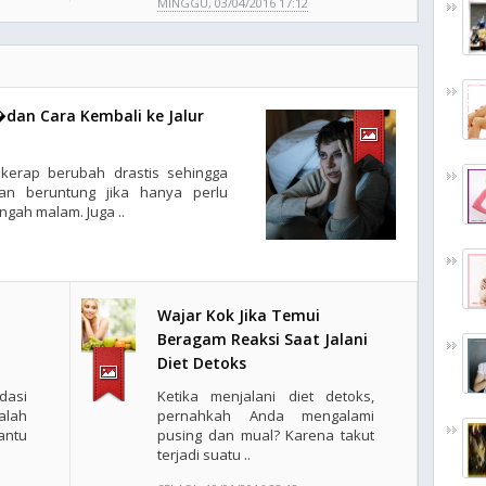
MINGGU, 03/04/2016 17:12
�dan Cara Kembali ke Jalur
 kerap berubah drastis sehingga
dan beruntung jika hanya perlu
gah malam. Juga ..
i
Wajar Kok Jika Temui
Beragam Reaksi Saat Jalani
Diet Detoks
asi
Ketika menjalani diet detoks,
alah
pernahkah Anda mengalami
antu
pusing dan mual? Karena takut
terjadi suatu ..