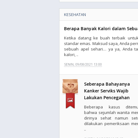
KESEHATAN
Berapa Banyak Kalori dalam Sebu
Ketika datang ke buah terbaik untu
standar emas. Maksud saya, Anda p
sebuah apel sehari… ya ya, Anda ta
kalori, ..
SENIN, 09/08/2021 13:00
Seberapa Bahayanya
Kanker Serviks Wajib
Lakukan Pencegahan
Beberapa kasus ditemu
bahwa sejumlah wanita me
dirinya sehat namun set
dilakukan pemeriksaan me
..