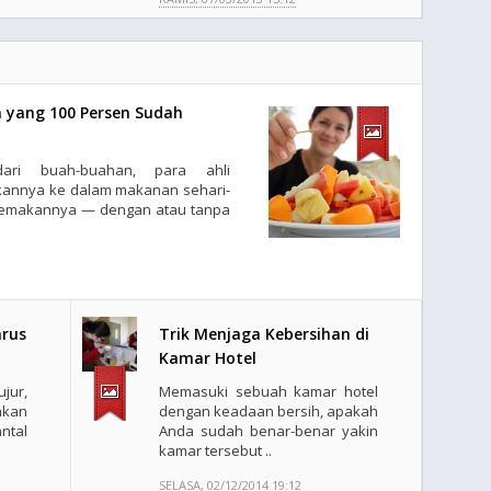
 yang 100 Persen Sudah
ari buah-buahan, para ahli
nnya ke dalam makanan sehari-
s memakannya — dengan atau tanpa
arus
Trik Menjaga Kebersihan di
Kamar Hotel
jur,
Memasuki sebuah kamar hotel
akan
dengan keadaan bersih, apakah
ntal
Anda sudah benar-benar yakin
kamar tersebut ..
SELASA, 02/12/2014 19:12