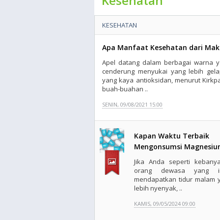
Kesehatan
KESEHATAN
Apa Manfaat Kesehatan dari Mak
Apel datang dalam berbagai warna y
cenderung menyukai yang lebih gel
yang kaya antioksidan, menurut Kirkpa
buah-buahan ..
SENIN, 09/08/2021 15:00
Kapan Waktu Terbaik
Mengonsumsi Magnesiu
Jika Anda seperti kebany
orang dewasa yang in
mendapatkan tidur malam 
lebih nyenyak, ..
KAMIS, 09/05/2024 09:00