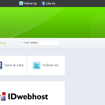
Follow Up
Like Us
r Isi
Fans & Like
Follow Us