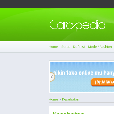
Home
Surat
Definisi
Mode / Fashion
Home
»
Kesehatan