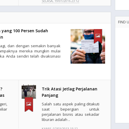
SELASA, 19/01/2016 23:12
FIND 
 yang 100 Persen Sudah
in
lagi, dan dengan semakin banyak
 tampaknya mereka mungkin mulai
ka Anda sendiri telah divaksinasi
i?
Trik Atasi Jetlag Perjalanan
as
Panjang
eri,
Salah satu aspek paling ditakuti
liar
saat bepergian untuk
perjalanan bisnis atau sekadar
liburan adalah ..
KAMIS, 07/03/2013 15:12