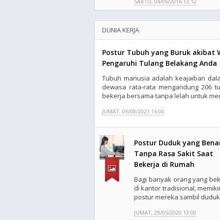
SABTU, 04/06/2016 13:12
DUNIA KERJA
Postur Tubuh yang Buruk akibat 
Pengaruhi Tulang Belakang Anda
Tubuh manusia adalah keajaiban dala
dewasa rata-rata mengandung 206 tul
bekerja bersama tanpa lelah untuk memb
JUMAT, 06/08/2021 16:00
Postur Duduk yang Bena
Tanpa Rasa Sakit Saat
Bekerja di Rumah
Bagi banyak orang yang bek
di kantor tradisional, memik
postur mereka sambil duduk d
JUMAT, 29/05/2020 13:00