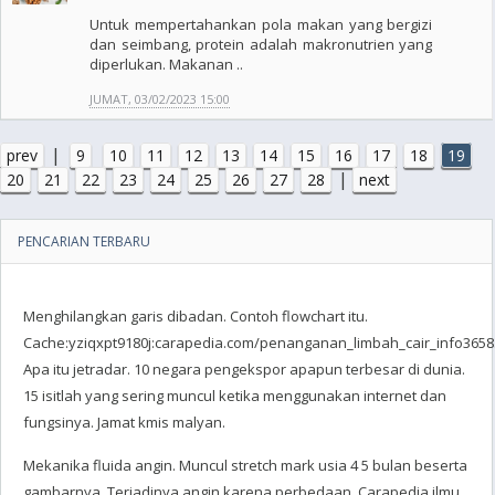
Untuk mempertahankan pola makan yang bergizi
dan seimbang, protein adalah makronutrien yang
diperlukan. Makanan ..
JUMAT, 03/02/2023 15:00
|
prev
9
10
11
12
13
14
15
16
17
18
19
|
20
21
22
23
24
25
26
27
28
next
PENCARIAN TERBARU
Menghilangkan garis dibadan. Contoh flowchart itu.
Cache:yziqxpt9180j:carapedia.com/penanganan_limbah_cair_info3658.
Apa itu jetradar. 10 negara pengekspor apapun terbesar di dunia.
15 isitlah yang sering muncul ketika menggunakan internet dan
fungsinya. Jamat kmis malyan.
Mekanika fluida angin. Muncul stretch mark usia 4 5 bulan beserta
gambarnya. Terjadinya angin karena perbedaan. Carapedia ilmu