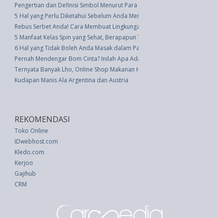
Pengertian dan Definisi Simbol Menurut Para Ahli
5 Hal yang Perlu Diketahui Sebelum Anda Menyemprotkan Hama
Rebus Serbet Anda! Cara Membuat Lingkungan Lebih Bersih Ketimbang To
5 Manfaat Kelas Spin yang Sehat, Berapapun Tingkat Kebugaran Anda
6 Hal yang Tidak Boleh Anda Masak dalam Panci Instan
Pernah Mendengar Bom Cinta? Inilah Apa Adanya!
Ternyata Banyak Lho, Online Shop Makanan Halal di Jepang
Kudapan Manis Ala Argentina dan Austria
REKOMENDASI
Toko Online
IDwebhost.com
Kledo.com
Kerjoo
Gajihub
CRM