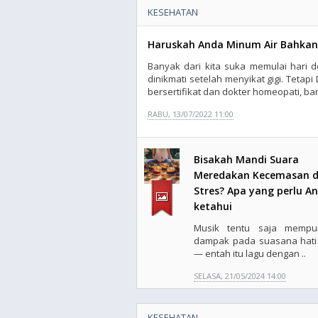
KESEHATAN
Haruskah Anda Minum Air Bahkan
Banyak dari kita suka memulai hari 
dinikmati setelah menyikat gigi. Tetapi
bersertifikat dan dokter homeopati, ba
RABU, 13/07/2022 11:00
Bisakah Mandi Suara
Meredakan Kecemasan 
Stres? Apa yang perlu A
ketahui
Musik tentu saja mempu
dampak pada suasana hati 
— entah itu lagu dengan ..
SELASA, 21/05/2024 14:00
KESEHATAN