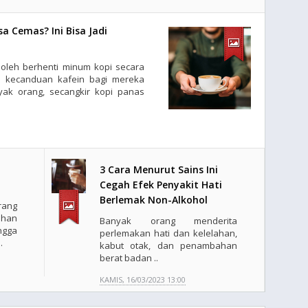
 Cemas? Ini Bisa Jadi
oleh berhenti minum kopi secara
n kecanduan kafein bagi mereka
ak orang, secangkir kopi panas
3 Cara Menurut Sains Ini
Cegah Efek Penyakit Hati
Berlemak Non-Alkohol
ang
han
Banyak orang menderita
ngga
perlemakan hati dan kelelahan,
.
kabut otak, dan penambahan
berat badan ..
KAMIS, 16/03/2023 13:00