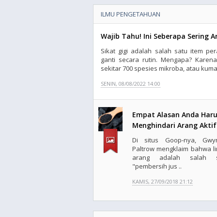
ILMU PENGETAHUAN
Wajib Tahu! Ini Seberapa Sering A
Sikat gigi adalah salah satu item p
ganti secara rutin. Mengapa? Karen
sekitar 700 spesies mikroba, atau kuman
SENIN, 08/08/2022 14:00
Empat Alasan Anda Har
Menghindari Arang Aktif
Di situs Goop-nya, Gwy
Paltrow mengklaim bahwa l
arang adalah salah s
"pembersih jus ..
KAMIS, 27/09/2018 21:12