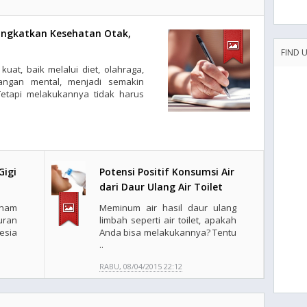
ningkatkan Kesehatan Otak,
FIND 
kuat, baik melalui diet, olahraga,
angan mental, menjadi semakin
Tetapi melakukannya tidak harus
Gigi
Potensi Positif Konsumsi Air
dari Daur Ulang Air Toilet
enam
Meminum air hasil daur ulang
uran
limbah seperti air toilet, apakah
esia
Anda bisa melakukannya? Tentu
..
RABU, 08/04/2015 22:12