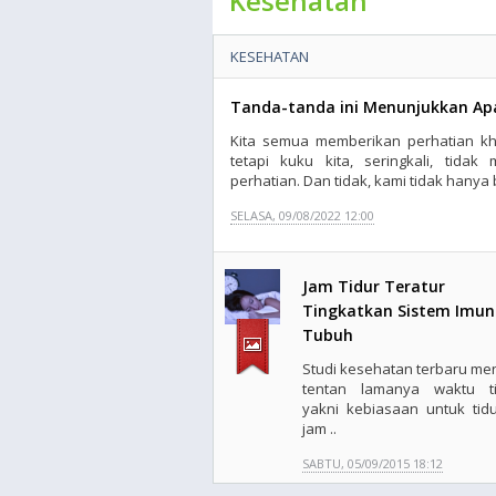
Kesehatan
KESEHATAN
Tanda-tanda ini Menunjukkan Ap
Kita semua memberikan perhatian khu
tetapi kuku kita, seringkali, tida
perhatian. Dan tidak, kami tidak hanya 
SELASA, 09/08/2022 12:00
Jam Tidur Teratur
Tingkatkan Sistem Imun
Tubuh
Studi kesehatan terbaru mene
tentan lamanya waktu ti
yakni kebiasaan untuk tidu
jam ..
SABTU, 05/09/2015 18:12