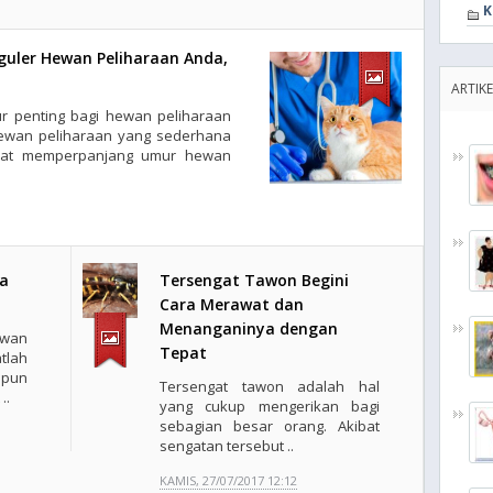
K
uler Hewan Peliharaan Anda,
ARTIK
r penting bagi hewan peliharaan
 hewan peliharaan yang sederhana
apat memperpanjang umur hewan
da
Tersengat Tawon Begini
Cara Merawat dan
Menanganinya dengan
ewan
Tepat
tlah
pun
Tersengat tawon adalah hal
..
yang cukup mengerikan bagi
sebagian besar orang. Akibat
sengatan tersebut ..
KAMIS, 27/07/2017 12:12