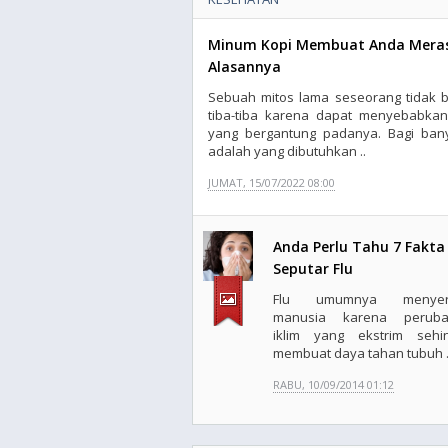
Minum Kopi Membuat Anda Merasa
Alasannya
Sebuah mitos lama seseorang tidak b
tiba-tiba karena dapat menyebabka
yang bergantung padanya. Bagi bany
adalah yang dibutuhkan ..
JUMAT, 15/07/2022 08:00
Anda Perlu Tahu 7 Fakta
Seputar Flu
Flu umumnya menyer
manusia karena peruba
iklim yang ekstrim sehi
membuat daya tahan tubuh .
RABU, 10/09/2014 01:12