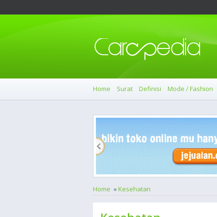
Home
Surat
Definisi
Mode / Fashion
Home
»
Kesehatan