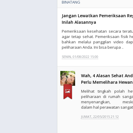
BINATANG
Jangan Lewatkan Pemeriksaan Reg
Inilah Alasannya
Pemeriksaan kesehatan secara teratu
agar tetap sehat. Pemeriksaan fisik
bahkan melalui panggilan video d
peliharaan Anda. Ini bisa berupa ..
SENIN, 01/08/2022 15:00
Wah, 4 Alasan Sehat An
Perlu Memelihara Hewan
Melihat tingkah polah h
peliharaan di rumah sanga
menyenangkan, meski
dalam hal perawatan sangat 
JUMAT, 22/05/2015 21:12