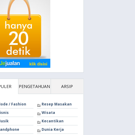
PULER
PENGETAHUAN
ARSIP
ode / Fashion
Resep Masakan
isnis
Wisata
usik
Kecantikan
andphone
Dunia Kerja