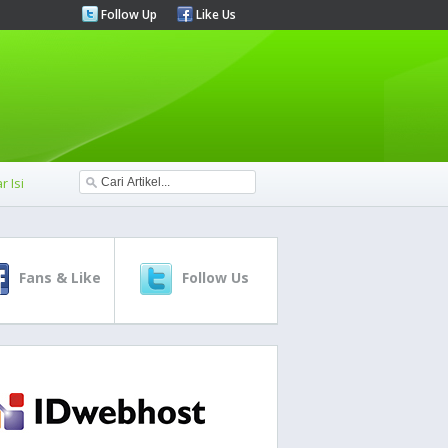
Follow Up
Like Us
r Isi
Fans & Like
Follow Us