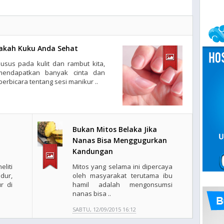
akah Kuku Anda Sehat
sus pada kulit dan rambut kita,
k mendapatkan banyak cinta dan
berbicara tentang sesi manikur ..
Bukan Mitos Belaka Jika
Nanas Bisa Menggugurkan
Kandungan
liti
Mitos yang selama ini dipercaya
dur,
oleh masyarakat terutama ibu
r di
hamil adalah mengonsumsi
nanas bisa ..
SABTU, 12/09/2015 16:12