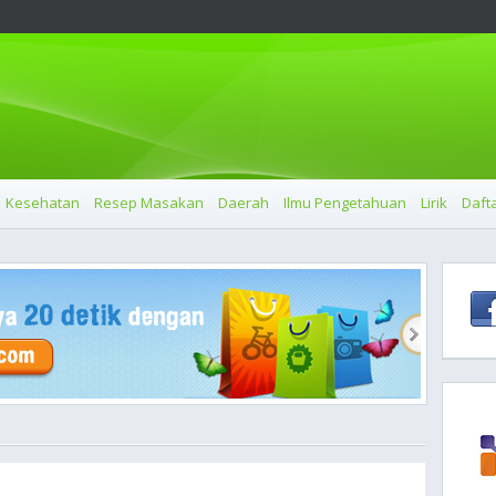
Kesehatan
Resep Masakan
Daerah
Ilmu Pengetahuan
Lirik
Dafta