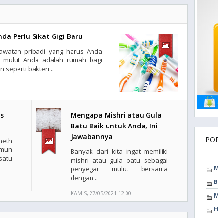
nda Perlu Sikat Gigi Baru
erawatan pribadi yang harus Anda
a mulut Anda adalah rumah bagi
 seperti bakteri ..
us
Mengapa Mishri atau Gula
Batu Baik untuk Anda, Ini
Jawabannya
PO
neth
imun
Banyak dari kita ingat memiliki
atu
mishri atau gula batu sebagai
M
penyegar mulut bersama
dengan ..
B
KAMIS, 27/05/2021 12:00
M
H