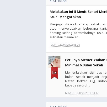
KESEHATAN
Melakukan Ini 5 Menit Sehari Me
Studi Mengatakan
Menjaga pikiran kita tetap sehat dan 
atau menyelesaikan beberapa tant
penting seiring bertambahnya usia. 
sulit atau memakan ..
JUMAT, 22/07/2022 08:00
Perlunya Memeriksakan 
Minimal 6 Bulan Sekali
Memeriksakan gigi tiap 
bulan sekali menjadi anj
Ikatan Dokter Gigi Indon
kepada seluruh ..
MINGGU, 28/08/2016 13:12
KESEHATAN