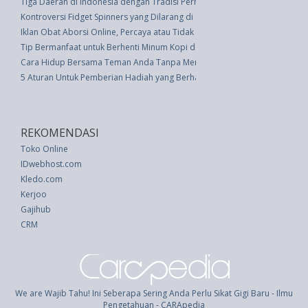
Tiga Daerah di Indonesia dengan Tradisi Pernikahan di Bawah Umur
Kontroversi Fidget Spinners yang Dilarang di Sekolah-Sekolah Di Amerika
Iklan Obat Aborsi Online, Percaya atau Tidak Percaya?
Tip Bermanfaat untuk Berhenti Minum Kopi dengan Sukses
Cara Hidup Bersama Teman Anda Tanpa Menjadi Sepasang Kekasih
5 Aturan Untuk Pemberian Hadiah yang Berhasil
REKOMENDASI
Toko Online
IDwebhost.com
Kledo.com
Kerjoo
Gajihub
CRM
We are Wajib Tahu! Ini Seberapa Sering Anda Perlu Sikat Gigi Baru - Ilmu
Pengetahuan - CARApedia