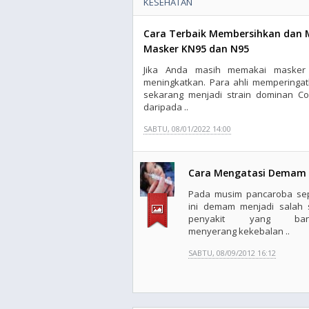
KESEHATAN
Cara Terbaik Membersihkan dan
Masker KN95 dan N95
Jika Anda masih memakai masker 
meningkatkan. Para ahli memperinga
sekarang menjadi strain dominan Cov
daripada ..
SABTU, 08/01/2022 14:00
Cara Mengatasi Demam
Pada musim pancaroba sep
ini demam menjadi salah 
penyakit yang ban
menyerang kekebalan ..
SABTU, 08/09/2012 16:12