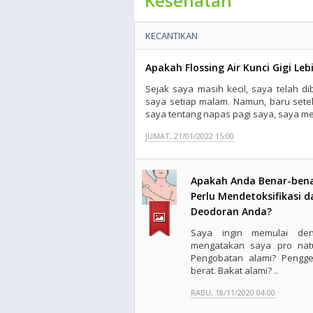
Kesehatan
KECANTIKAN
Apakah Flossing Air Kunci Gigi Leb
Sejak saya masih kecil, saya telah d
saya setiap malam. Namun, baru set
saya tentang napas pagi saya, saya me
JUMAT, 21/01/2022 15:00
Apakah Anda Benar-ben
Perlu Mendetoksifikasi d
Deodoran Anda?
Saya ingin memulai de
mengatakan saya pro natu
Pengobatan alami? Pengg
berat. Bakat alami? ..
RABU, 18/11/2020 04:00