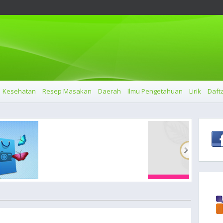
Kesehatan
Resep Masakan
Daerah
Ilmu Pengetahuan
Lirik
Dafta