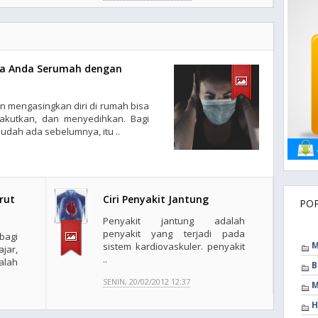
ika Anda Serumah dengan
dan mengasingkan diri di rumah bisa
akutkan, dan menyedihkan. Bagi
udah ada sebelumnya, itu ..
rut
Ciri Penyakit Jantung
PO
Penyakit jantung adalah
penyakit yang terjadi pada
bagi
M
sistem kardiovaskuler. penyakit
jar,
..
alah
B
SENIN, 20/02/2012 12:37
M
H