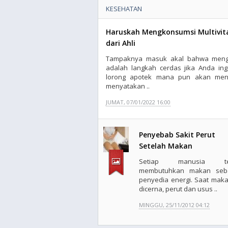
KESEHATAN
Haruskah Mengkonsumsi Multivit
dari Ahli
Tampaknya masuk akal bahwa mengon
adalah langkah cerdas jika Anda ingi
lorong apotek mana pun akan meng
menyatakan ..
JUMAT, 07/01/2022 16:00
Penyebab Sakit Perut
Setelah Makan
Setiap manusia te
membutuhkan makan seb
penyedia energi. Saat mak
dicerna, perut dan usus ..
MINGGU, 25/11/2012 04:12