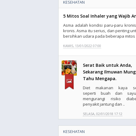
KESEHATAN
5 Mitos Soal Inhaler yang Wajib A
Asma adalah kondisi paru-paru kronis
kronis. Asma itu serius, dan penting u
bersihkan udara pada beberapa mitos ya
KAMIS, 13/01/2022 07:00
Serat Baik untuk Anda,
Sekarang Ilmuwan Mung
Tahu Mengapa.
Diet makanan kaya ser
seperti buah dan sayu
mengurangi risiko diabe
penyakit jantung dan ..
SELASA, 02/01/2018 17:12
KESEHATAN