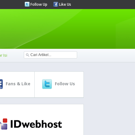
Follow Up
Like Us
r Isi
Fans & Like
Follow Us