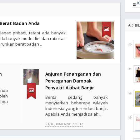
K
 Berat Badan Anda
ARTIK
anan pribadi, tetapi ada banyak
 ada banyak mode diet dan rutinitas
urunkan berat badan ..
n
Anjuran Penanganan dan
Pencegahan Dampak
Penyakit Akibat Banjir
enda
leh
Berita sedang banyak
roda
menyiarkan beberapa wilayah
Indonesia yang terendam banjir.
Apabila Anda menjadi salah ..
RABU, 08/03/2017 10:12