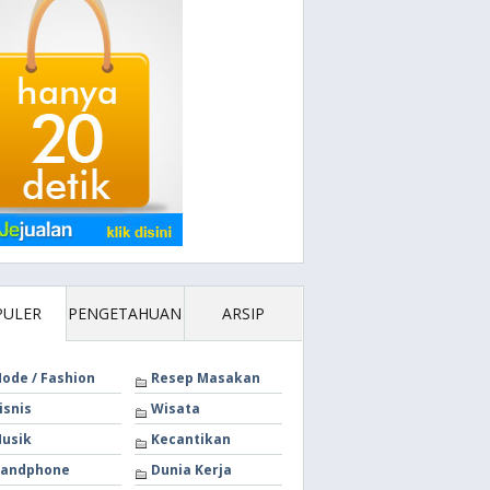
PULER
PENGETAHUAN
ARSIP
ode / Fashion
Resep Masakan
isnis
Wisata
usik
Kecantikan
andphone
Dunia Kerja