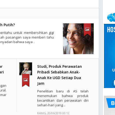
ih Putih?
iberitahu untuk membersihkan gigi
elah pasangan saya memberi tahu
nyadari bahwa saya ..
ar
Studi, Produk Perawatan
ari
Pribadi Sebabkan Anak-
Anak Ke UGD Setiap Dua
Jam
ngan
ral.
Penelitian baru di AS telah
emar
menemukan bahwa produk
kecantikan dan perawatan diri
sehari-hari yang ..
KAMIS, 20/06/2019 00:12