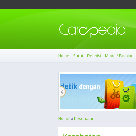
Home
Surat
Definisi
Mode / Fashion
Home
»
Kesehatan