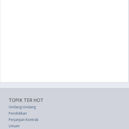
TOPIK TER HOT
Undang-Undang
Pendidikan
Perjanjian Kontrak
Umum