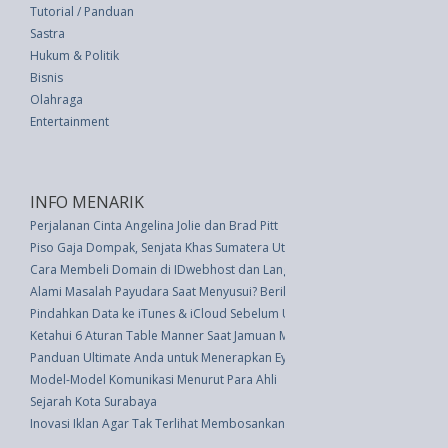
Tutorial / Panduan
Sastra
Hukum & Politik
Bisnis
Olahraga
Entertainment
INFO MENARIK
Perjalanan Cinta Angelina Jolie dan Brad Pitt
Piso Gaja Dompak, Senjata Khas Sumatera Utara
Cara Membeli Domain di IDwebhost dan Langkah Setelah Membeli
Alami Masalah Payudara Saat Menyusui? Berikut Solusinya
Pindahkan Data ke iTunes & iCloud Sebelum Upgrade ke iOS 7
Ketahui 6 Aturan Table Manner Saat Jamuan Makan Resmi
Panduan Ultimate Anda untuk Menerapkan Eyeliner pada Setiap Bentuk M
Model-Model Komunikasi Menurut Para Ahli
Sejarah Kota Surabaya
Inovasi Iklan Agar Tak Terlihat Membosankan