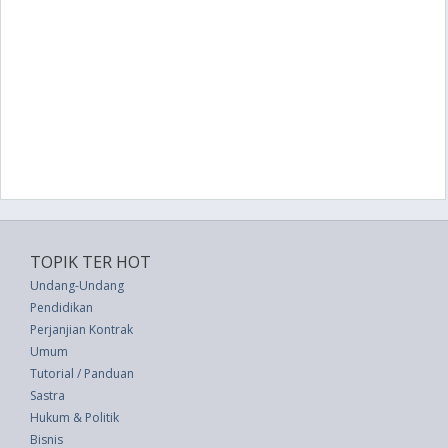
TOPIK TER HOT
Undang-Undang
Pendidikan
Perjanjian Kontrak
Umum
Tutorial / Panduan
Sastra
Hukum & Politik
Bisnis