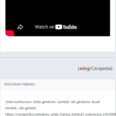
(
adeg
/Carapedia)
PENCARIAN TERBARU
Umbi tomboreso. Umbi gembolo. Gembili. Ubi gembolo. Buah
kembili.. Ubi gembili.
Https://carapedia.com/jenis_umbi_hanya_tumbuh_indonesia_info5605