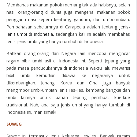
Membahas makanan pokok memang tak ada habisnya, selain
nasi, orang-orang di dunia juga mengenal makanan pokok
pengganti nasi seperti kentang, gandum, dan umbi-umbian.
Pembahasan sebelumnya di Carapedia adalah tentang
jenis-
jenis umbi di Indonesia,
sedangkan kali ini adalah membahas
jenis-jenis umbi yang hanya tumbuh di Indonesia.
Bahkan orang-orang dari Negara lain mencoba mengincar
ragam bibir umbi asli di Indonesia ini. Seperti Jepang yang
pada masa pendudukannya di Indonesia waktu lalu mewarisi
bibit umbi kemudian dibawa ke negaranya untuk
dikembangkan. Jepang, Korea dan Cina juga banyak
mengimpor umbi-umbian jenis iles-iles, kembang bangkai dan
umbi lainnya untuk bahan tepung pembuat kue-kue
tradisional. Nah, apa saja jenis umbi yang hanya tumbuh di
Indonesia ini, mari simak!
SUWEG
Suweg ini termasuk jenis keluarga iles-iles. Banyak ragam