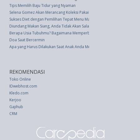
Tips Memilih Baju Tidur yang Nyaman
Selena Gomez Akan Merancang Koleksi Pakaian Pertama untuk Coach
Sukses Diet dengan Pemilihan Tepat Menu Makan Siang
Diundang Makan Siang, Anda Tidak Akan Salah Tampil dengan Busana Ini
Berapa Usia Tubuhmu? Bagaimana Memperbaikinya�
Doa Saat Bercermin
Apa yang Harus Dilakukan Saat Anak Anda Menatap Seseorang dengan B
REKOMENDASI
Toko Online
IDwebhost.com
Kledo.com
Kerjoo
Gajihub
CRM