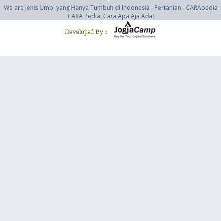
We are Jenis Umbi yang Hanya Tumbuh di Indonesia - Pertanian - CARApedia
CARA Pedia, Cara Apa Aja Ada!