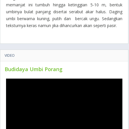
memanjat ini tumbuh hingga ketinggian 5-10 m, bentuk
umbinya bulat panjang disertai serabut akar halus. Daging
umbi berwarna kuning, putih dan bercak ungu. Sedangkan
teksturnya keras namun jika dihancurkan akan seperti pasir.
VIDEO
Budidaya Umbi Porang