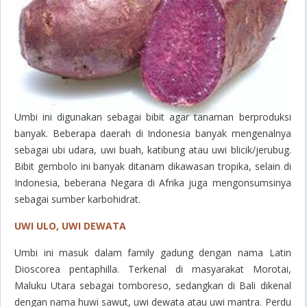
Umbi ini digunakan sebagai bibit agar tanaman berproduksi
banyak. Beberapa daerah di Indonesia banyak mengenalnya
sebagai ubi udara, uwi buah, katibung atau uwi blicik/jerubug.
Bibit gembolo ini banyak ditanam dikawasan tropika, selain di
Indonesia, beberana Negara di Afrika juga mengonsumsinya
sebagai sumber karbohidrat.
UWI ULO, UWI DEWATA
Umbi ini masuk dalam
family
gadung dengan nama Latin
Dioscorea pentaphilla
. Terkenal di masyarakat Morotai,
Maluku Utara sebagai tomboreso, sedangkan di Bali dikenal
dengan nama huwi sawut, uwi dewata atau uwi mantra. Perdu