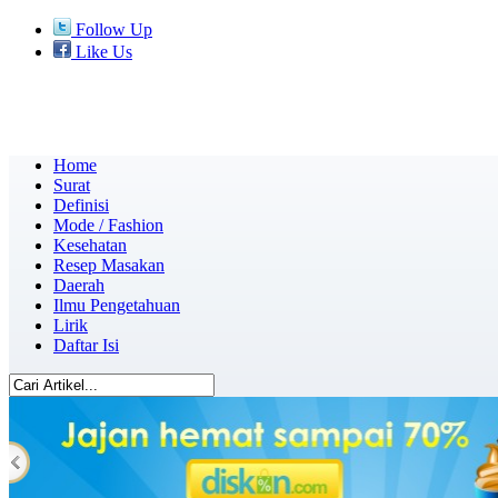
Follow Up
Like Us
Home
Surat
Definisi
Mode / Fashion
Kesehatan
Resep Masakan
Daerah
Ilmu Pengetahuan
Lirik
Daftar Isi