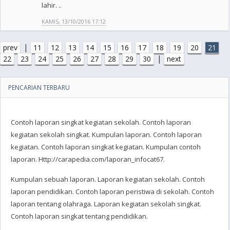
lahir. ..
KAMIS, 13/10/2016 17:12
|
prev
11
12
13
14
15
16
17
18
19
20
21
|
22
23
24
25
26
27
28
29
30
next
PENCARIAN TERBARU
Contoh laporan singkat kegiatan sekolah. Contoh laporan
kegiatan sekolah singkat. Kumpulan laporan. Contoh laporan
kegiatan. Contoh laporan singkat kegiatan. Kumpulan contoh
laporan. Http://carapedia.com/laporan_infocat67.
Kumpulan sebuah laporan. Laporan kegiatan sekolah. Contoh
laporan pendidikan. Contoh laporan peristiwa di sekolah. Contoh
laporan tentang olahraga. Laporan kegiatan sekolah singkat.
Contoh laporan singkat tentang pendidikan.