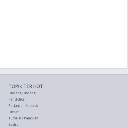
TOPIK TER HOT
Undang-Undang
Pendidikan
Perjanjian Kontrak
Umum
Tutorial / Panduan
Sastra