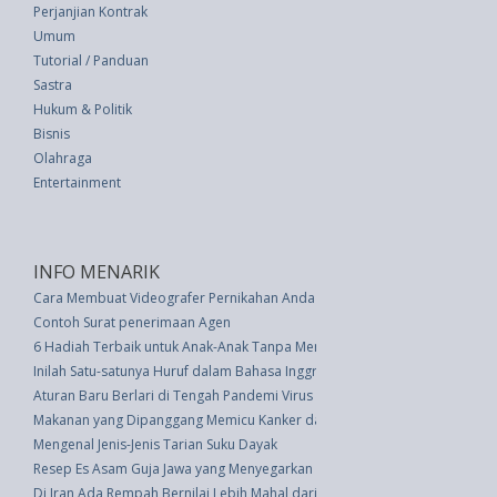
Perjanjian Kontrak
Umum
Tutorial / Panduan
Sastra
Hukum & Politik
Bisnis
Olahraga
Entertainment
INFO MENARIK
Cara Membuat Videografer Pernikahan Anda Bahagia dan Dapatkan Rek
Contoh Surat penerimaan Agen
6 Hadiah Terbaik untuk Anak-Anak Tanpa Menghabiskan Uang
Inilah Satu-satunya Huruf dalam Bahasa Inggris yang Tidak Pernah Diam
Aturan Baru Berlari di Tengah Pandemi Virus Corona
Makanan yang Dipanggang Memicu Kanker dan Diabetes
Mengenal Jenis-Jenis Tarian Suku Dayak
Resep Es Asam Guja Jawa yang Menyegarkan
Di Iran Ada Rempah Bernilai Lebih Mahal dari Emas