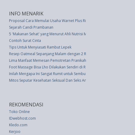
INFO MENARIK
Proposal Cara Memulai Usaha Warnet Plus Rincian Modal
Sejarah Candi Prambanan
5 'Makanan Sehat' yang Menurut Ahli Nutrisi Membuang Uang
Contoh Surat Cinta
Tips Untuk Menyiasati Rambut Lepek
Resep Oatmeal Sepanjang Malam dengan 2 Resep ala Chef
Lima Manfaat Memesan Pemotretan Pranikah
Foot Massage Bisa Lho Dilakukan Sendiri di Rumah
Inilah Mengapa Ini Sangat Rumit untuk Sembuh dari Gangguan Makan
Mitos Seputar Kesehatan Seksual Dan Seks Aman
REKOMENDASI
Toko Online
IDwebhost.com
Kledo.com
Kerjoo