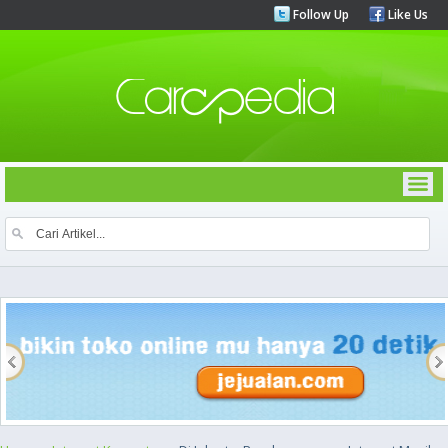
Follow Up
Like Us