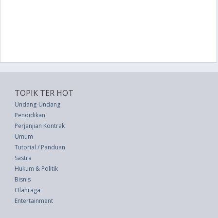
TOPIK TER HOT
Undang-Undang
Pendidikan
Perjanjian Kontrak
Umum
Tutorial / Panduan
Sastra
Hukum & Politik
Bisnis
Olahraga
Entertainment