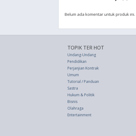
Belum ada komentar untuk produk ini.
TOPIK TER HOT
Undang-Undang
Pendidikan
Perjanjian Kontrak
Umum
Tutorial / Panduan
Sastra
Hukum & Politik
Bisnis
Olahraga
Entertainment