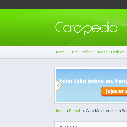
Home
Surat
Definisi
Mode / Fashion
Home
»
Rumah
» Cara Membersihkan Se