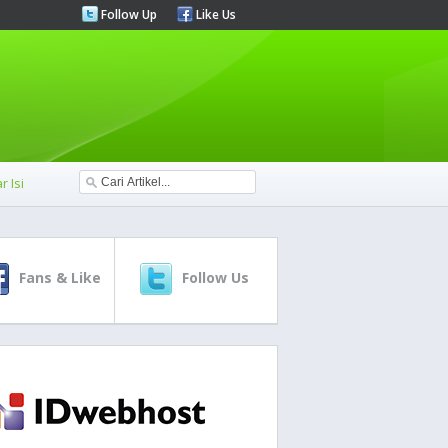
Follow Up
Like Us
r Isi
Fans & Like
Follow Us