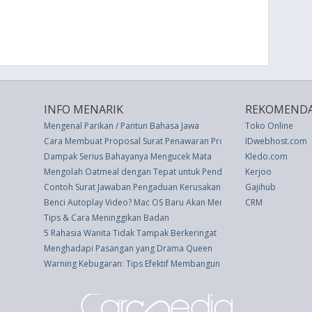
INFO MENARIK
REKOMENDA
Mengenal Parikan / Pantun Bahasa Jawa
Toko Online
Cara Membuat Proposal Surat Penawaran Produk Kosmetik Beserta
IDwebhost.com
Dampak Serius Bahayanya Mengucek Mata
Kledo.com
Mengolah Oatmeal dengan Tepat untuk Penderita Diabetes
Kerjoo
Contoh Surat Jawaban Pengaduan Kerusakan Barang
Gajihub
Benci Autoplay Video? Mac OS Baru Akan Memblokir Mereka Di Safar
CRM
Tips & Cara Meninggikan Badan
5 Rahasia Wanita Tidak Tampak Berkeringat
Menghadapi Pasangan yang Drama Queen
Warning Kebugaran: Tips Efektif Membangun Otot dengan Cara yan