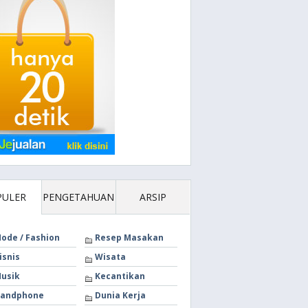
PULER
PENGETAHUAN
ARSIP
ode / Fashion
Resep Masakan
isnis
Wisata
usik
Kecantikan
andphone
Dunia Kerja