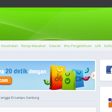
Kesehatan
Resep Masakan
Daerah
Ilmu Pengetahuan
Lirik
Dafta
rangga Di Lampu Gantung