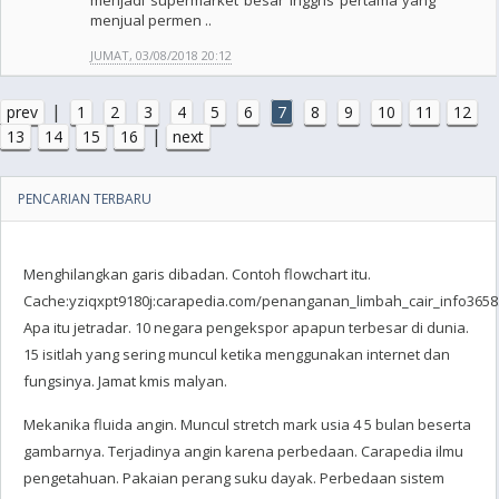
menjadi supermarket besar Inggris pertama yang
menjual permen ..
JUMAT, 03/08/2018 20:12
|
prev
1
2
3
4
5
6
7
8
9
10
11
12
|
13
14
15
16
next
PENCARIAN TERBARU
Menghilangkan garis dibadan. Contoh flowchart itu.
Cache:yziqxpt9180j:carapedia.com/penanganan_limbah_cair_info3658.
Apa itu jetradar. 10 negara pengekspor apapun terbesar di dunia.
15 isitlah yang sering muncul ketika menggunakan internet dan
fungsinya. Jamat kmis malyan.
Mekanika fluida angin. Muncul stretch mark usia 4 5 bulan beserta
gambarnya. Terjadinya angin karena perbedaan. Carapedia ilmu
pengetahuan. Pakaian perang suku dayak. Perbedaan sistem