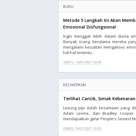
BUKU
Metode 5 Langkah Ini Akan Mem
Emosional Disfungsional
Ingin menggali lebih dalam dunia e
Banyak orang (terutama mereka yang
mengalami kesulitan mengakses emosi
hal-hal tertentu ..
SABTU, 16/01/2021 00:00
KECANTIKAN
Terlihat Cantik, Simak Kebenaran
Lesung pipi itulah kesamaan yang dimi
Adam Levine, dan Bradley Cooper. 
mendapatkan gelar People's Sexiest Man
KAMIS, 14/01/2021 16:00