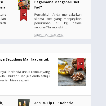
si
Bagaimana Mengenali Diet
kna
Fad?
tang
Pernahkah Anda menyaksikan
ulan
skema diet yang menjanjikan
oti
penurunan 10 kg dalam
sebulan? Ini mungkin ..
SENIN, 16/01/2023 09:00
Punya Segudang Manfaat untuk
inyak berbeda untuk rambut yang
rkilau, bukan? Dan jika Anda setuju
arian biasa seperti ..
r,
Apa Itu Lip Oil? Rahasia