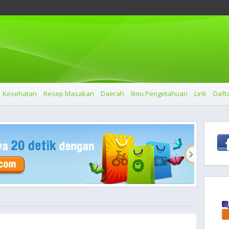
Kesehatan
Resep Masakan
Daerah
Ilmu Pengetahuan
Lirik
Dafta