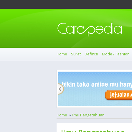
Home
Surat
Definisi
Mode / Fashion
Home
»
Ilmu Pengetahuan