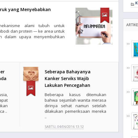
K
uruk yang Menyebabkan
ARTIK
mekanisme alami tubuh untuk
ibodi dan protein — ke area untuk
cun dalam upaya menyembuhkan
er
Seberapa Bahayanya
nda
Kanker Serviks Wajib
Lakukan Pencegahan
sia,
Beberapa kasus ditemukan
apat
bahwa sejumlah wanita merasa
ukan
dirinya sehat namun setelah
a ..
dilakukan pemeriksaan mereka
..
SABTU, 04/06/2016 13:12