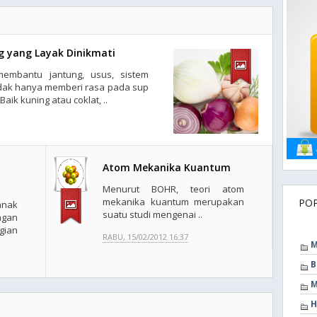
g yang Layak Dinikmati
membantu jantung, usus, sistem
idak hanya memberi rasa pada sup
aik kuning atau coklat, ..
Atom Mekanika Kuantum
Menurut BOHR, teori atom
mekanika kuantum merupakan
PO
anak
suatu studi mengenai ..
ngan
gian
RABU, 15/02/2012 16:37
M
B
M
H