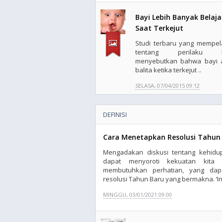
Bayi Lebih Banyak Belaja
Saat Terkejut
Studi terbaru yang mempela
tentang perilaku b
menyebutkan bahwa bayi 
balita ketika terkejut ..
SELASA, 07/04/2015 09:12
DEFINISI
Cara Menetapkan Resolusi Tahun
Mengadakan diskusi tentang kehidupa
dapat menyoroti kekuatan kit
membutuhkan perhatian, yang da
resolusi Tahun Baru yang bermakna. ‘Ini
MINGGU, 03/01/2021 09:00