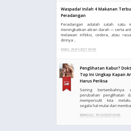
Waspada! Inilah 4 Makanan Terb
Peradangan
Peradangan adalah salah satu 
meningkatkan aliran darah — serta ant
melawan infeksi, cedera, atau ra
dirinya ..
RABU, 20/01/2021 09:00
Penglihatan Kabur? Dokt
Top Ini Ungkap Kapan A
Harus Periksa
Seiring bertambahnya u
perubahan penglihatan d
mempersulit kita melak
segala hal mulai dari membac
MINGGU, 10/12/2023 05:00