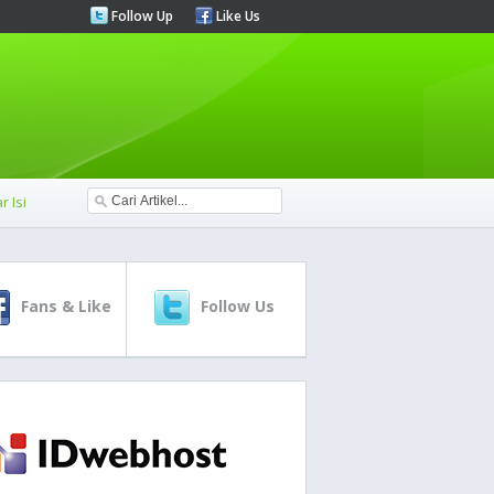
Follow Up
Like Us
r Isi
Fans & Like
Follow Us