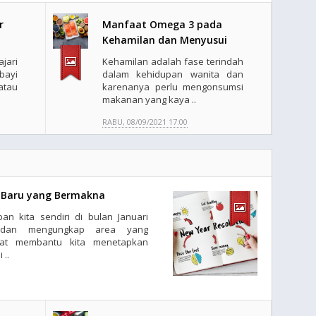
r
Manfaat Omega 3 pada
Kehamilan dan Menyusui
jari
Kehamilan adalah fase terindah
ayi
dalam kehidupan wanita dan
atau
karenanya perlu mengonsumsi
makanan yang kaya ..
RABU, 08/09/2021 17:00
 Baru yang Bermakna
n kita sendiri di bulan Januari
a dan mengungkap area yang
pat membantu kita menetapkan
 ..