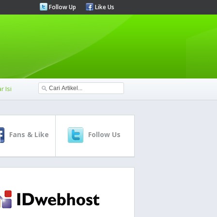
Follow Up
Like Us
r Isi
Fans & Like
Follow Us