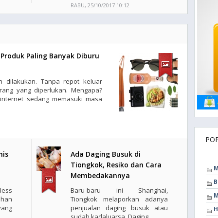
RABU, 25/10/2017 10:12
Produk Paling Banyak Diburu
h dilakukan. Tanpa repot keluar
ang yang diperlukan. Mengapa?
t internet sedang memasuki masa
PO
nis
Ada Daging Busuk di
Tiongkok, Resiko dan Cara
M
Membedakannya
B
less
Baru-baru ini Shanghai,
M
ihan
Tiongkok melaporkan adanya
ang
penjualan daging busuk atau
H
sudah kadaluarsa. Daging ..