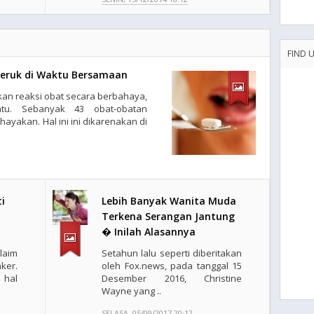
FIND 
Jeruk di Waktu Bersamaan
kan reaksi obat secara berbahaya,
ntu. Sebanyak 43 obat-obatan
ayakan. Hal ini ini dikarenakan di
i
Lebih Banyak Wanita Muda
Terkena Serangan Jantung
� Inilah Alasannya
laim
Setahun lalu seperti diberitakan
ker.
oleh Fox.news, pada tanggal 15
 hal
Desember 2016, Christine
Wayne yang ..
SELASA, 05/09/2017 20:12