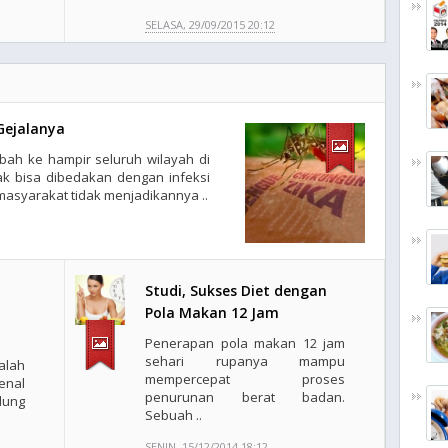
SELASA, 29/09/2015 20:12
Gejalanya
bah ke hampir seluruh wilayah di
dak bisa dibedakan dengan infeksi
asyarakat tidak menjadikannya ..
Studi, Sukses Diet dengan
Pola Makan 12 Jam
Penerapan pola makan 12 jam
sehari rupanya mampu
alah
mempercepat proses
enal
penurunan berat badan.
ung
Sebuah ..
SENIN, 15/12/2014 18:12