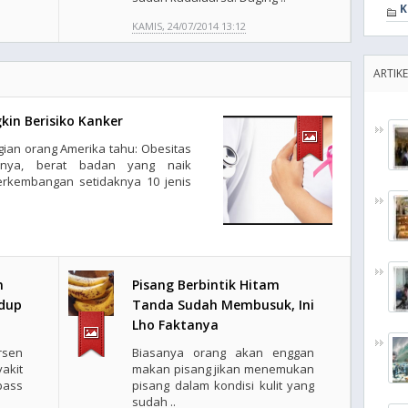
K
KAMIS, 24/07/2014 13:12
ARTIK
in Berisiko Kanker
gian orang Amerika tahu: Obesitas
tanya, berat badan yang naik
rkembangan setidaknya 10 jenis
n
Pisang Berbintik Hitam
idup
Tanda Sudah Membusuk, Ini
Lho Faktanya
rsen
Biasanya orang akan enggan
akit
makan pisang jikan menemukan
bass
pisang dalam kondisi kulit yang
sudah ..