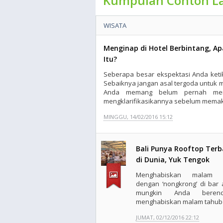
Kumpulan Contoh L
WISATA
Menginap di Hotel Berbintang, A
Itu?
Seberapa besar ekspektasi Anda keti
Sebaiknya jangan asal tergoda untuk m
Anda memang belum pernah mem
mengklarifikasikannya sebelum memaka
MINGGU, 14/02/2016 15:12
Bali Punya Rooftop Terb
di Dunia, Yuk Tengok
Menghabiskan malam h
dengan ‘nongkrong’ di bar 
mungkin Anda berenc
menghabiskan malam tahub 
JUMAT, 02/12/2016 22:12