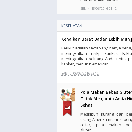
SENIN, 13/06/2016 21:12
KESEHATAN
Kenaikan Berat Badan Lebih Mungk
Berikut adalah fakta yang hanya seba
meningkatkan risikp kanker. Fak
meningkatkan peluang Anda untuk pe
kanker, menurut American ..
SABTU, 06/02/2016 22:12
Pola Makan Bebas Glute
Tidak Menjamin Anda H
Sehat
Meskipun kurang dari pe
orang Amerika memiliki peny
celiac, pola makan be
gluten ..