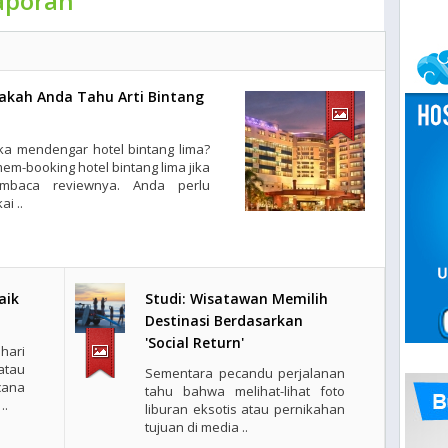
aporan
pakah Anda Tahu Arti Bintang
ka mendengar hotel bintang lima?
em-booking hotel bintang lima jika
baca reviewnya. Anda perlu
i ..
aik
Studi: Wisatawan Memilih
Destinasi Berdasarkan
'Social Return'
ari
atau
Sementara pecandu perjalanan
ana
tahu bahwa melihat-lihat foto
..
liburan eksotis atau pernikahan
tujuan di media ..