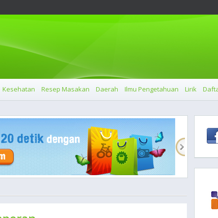
Kesehatan
Resep Masakan
Daerah
Ilmu Pengetahuan
Lirik
Dafta