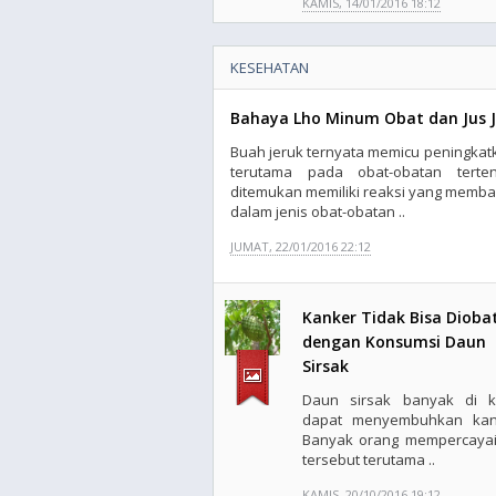
KAMIS, 14/01/2016 18:12
KESEHATAN
Bahaya Lho Minum Obat dan Jus 
Buah jeruk ternyata memicu peningkat
terutama pada obat-obatan terte
ditemukan memiliki reaksi yang membah
dalam jenis obat-obatan ..
JUMAT, 22/01/2016 22:12
Kanker Tidak Bisa Diobat
dengan Konsumsi Daun
Sirsak
Daun sirsak banyak di k
dapat menyembuhkan kan
Banyak orang mempercayai
tersebut terutama ..
KAMIS, 20/10/2016 19:12