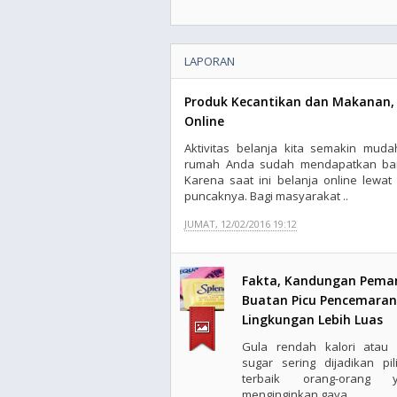
LAPORAN
Produk Kecantikan dan Makanan, 
Online
Aktivitas belanja kita semakin muda
rumah Anda sudah mendapatkan bar
Karena saat ini belanja online lewa
puncaknya. Bagi masyarakat ..
JUMAT, 12/02/2016 19:12
Fakta, Kandungan Pema
Buatan Picu Pencemaran
Lingkungan Lebih Luas
Gula rendah kalori atau 
sugar sering dijadikan pil
terbaik orang-orang y
menginginkan gaya ..