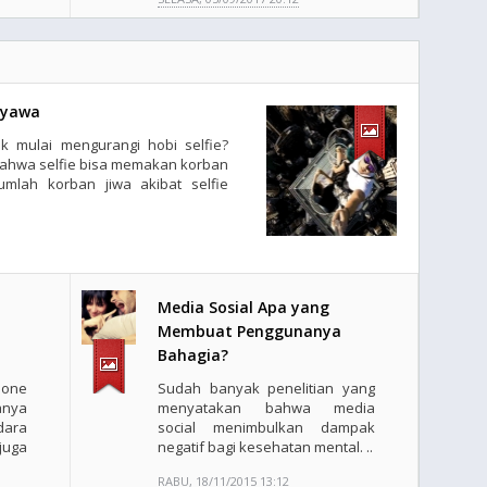
Nyawa
k mulai mengurangi hobi selfie?
bahwa selfie bisa memakan korban
umlah korban jiwa akibat selfie
Media Sosial Apa yang
Membuat Penggunanya
Bahagia?
one
Sudah banyak penelitian yang
anya
menyatakan bahwa media
ara
social menimbulkan dampak
uga
negatif bagi kesehatan mental. ..
RABU, 18/11/2015 13:12