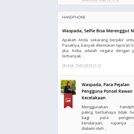
HANDPHONE
Waspada, Selfie Bisa Merenggut 
Apakah Anda sekarang berpikir untu
Pasalnya, banyak ditemukan laporan 
jika. India, adalah negara dengan j
terbanyak ..
SELASA, 19/01/2016 21:12
Waspada, Para Pejalan
Pengguna Ponsel Rawan
Kecelakaan
Menggunakan handph
paling berbahaya tidak h
bagi para pengend
kendaraan, rupanya j
dialami oleh ..