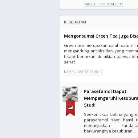
SABTU, 16/08/2014 20:12
KESEHATAN
Mengonsumsi Green Tea Juga Bisa
Green tea merupakan salah satu min
mengandung antioksidan yang mampu
tetapi benarkan demikian bahwa teh
sehat ..
KAMIS, 14/01/2016 18:12
Parasetamol Dapat
Mempengaruhi Kesubura
Studi
Seekor tikus betina yang di
parasetamol saat hamil t
menunjukkan tanda-ta
berkurangnya kesuburan, ..