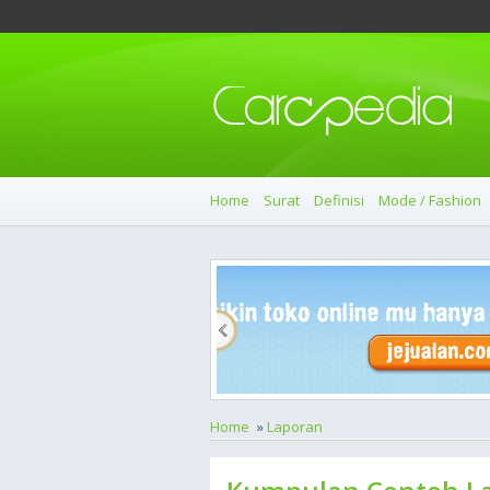
Home
Surat
Definisi
Mode / Fashion
Home
»
Laporan