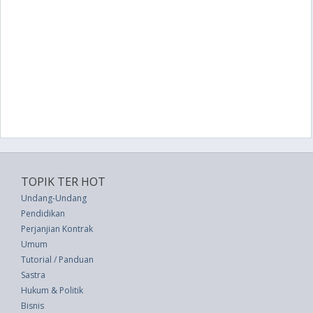
TOPIK TER HOT
Undang-Undang
Pendidikan
Perjanjian Kontrak
Umum
Tutorial / Panduan
Sastra
Hukum & Politik
Bisnis