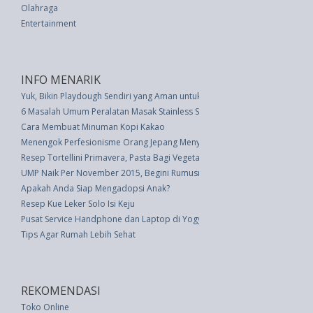
Olahraga
Entertainment
INFO MENARIK
Yuk, Bikin Playdough Sendiri yang Aman untuk Anak
6 Masalah Umum Peralatan Masak Stainless Steel � Dipecahkan!
Cara Membuat Minuman Kopi Kakao
Menengok Perfesionisme Orang Jepang Menyajikan Makanan
Resep Tortellini Primavera, Pasta Bagi Vegetarian
UMP Naik Per November 2015, Begini Rumusnya
Apakah Anda Siap Mengadopsi Anak?
Resep Kue Leker Solo Isi Keju
Pusat Service Handphone dan Laptop di Yogyakarta
Tips Agar Rumah Lebih Sehat
REKOMENDASI
Toko Online