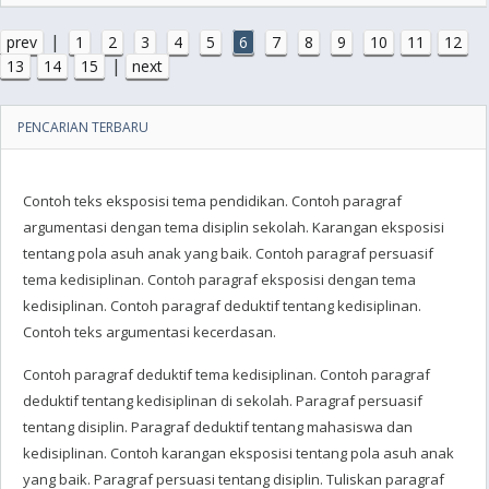
|
prev
1
2
3
4
5
6
7
8
9
10
11
12
|
13
14
15
next
PENCARIAN TERBARU
Contoh teks eksposisi tema pendidikan. Contoh paragraf
argumentasi dengan tema disiplin sekolah. Karangan eksposisi
tentang pola asuh anak yang baik. Contoh paragraf persuasif
tema kedisiplinan. Contoh paragraf eksposisi dengan tema
kedisiplinan. Contoh paragraf deduktif tentang kedisiplinan.
Contoh teks argumentasi kecerdasan.
Contoh paragraf deduktif tema kedisiplinan. Contoh paragraf
deduktif tentang kedisiplinan di sekolah. Paragraf persuasif
tentang disiplin. Paragraf deduktif tentang mahasiswa dan
kedisiplinan. Contoh karangan eksposisi tentang pola asuh anak
yang baik. Paragraf persuasi tentang disiplin. Tuliskan paragraf