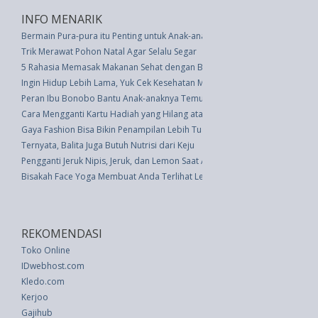
INFO MENARIK
Bermain Pura-pura itu Penting untuk Anak-anak, Ini Alasannya (1)
Trik Merawat Pohon Natal Agar Selalu Segar
5 Rahasia Memasak Makanan Sehat dengan Bahan Non Organik
Ingin Hidup Lebih Lama, Yuk Cek Kesehatan Mandiri Pakai 6 Trik Ini
Peran Ibu Bonobo Bantu Anak-anaknya Temukan Cinta
Cara Mengganti Kartu Hadiah yang Hilang atau Dicuri
Gaya Fashion Bisa Bikin Penampilan Lebih Tua, Ini Buktinya
Ternyata, Balita Juga Butuh Nutrisi dari Keju
Pengganti Jeruk Nipis, Jeruk, dan Lemon Saat Anda Kehabisan Jeruk Segar
Bisakah Face Yoga Membuat Anda Terlihat Lebih Baik?
REKOMENDASI
Toko Online
IDwebhost.com
Kledo.com
Kerjoo
Gajihub