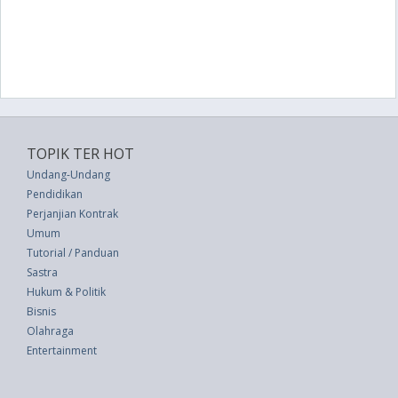
TOPIK TER HOT
Undang-Undang
Pendidikan
Perjanjian Kontrak
Umum
Tutorial / Panduan
Sastra
Hukum & Politik
Bisnis
Olahraga
Entertainment