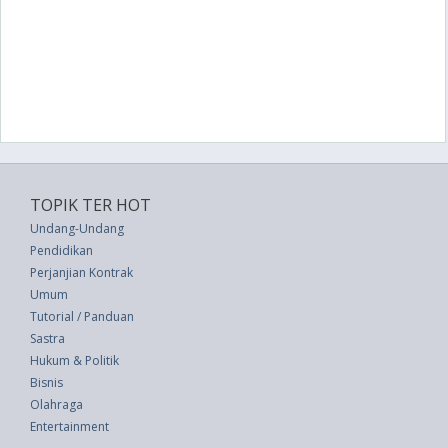
TOPIK TER HOT
Undang-Undang
Pendidikan
Perjanjian Kontrak
Umum
Tutorial / Panduan
Sastra
Hukum & Politik
Bisnis
Olahraga
Entertainment