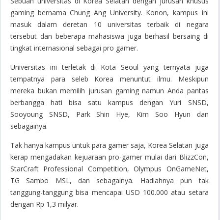
Sebuah universitas di Korea Selatan dengan jurusan khusus
gaming
bernama Chung Ang University. Konon, kampus ini
masuk dalam deretan 10 universitas terbaik di negara
tersebut dan beberapa mahasiswa juga berhasil bersaing di
tingkat internasional sebagai
pro gamer
.
Universitas ini terletak di Kota Seoul yang ternyata juga
tempatnya para seleb Korea menuntut ilmu. Meskipun
mereka bukan memilih jurusan
gaming
namun Anda pantas
berbangga hati bisa satu kampus dengan Yuri SNSD,
Sooyoung SNSD, Park Shin Hye, Kim Soo Hyun dan
sebagainya.
Tak hanya kampus untuk para
gamer
saja, Korea Selatan juga
kerap mengadakan kejuaraan
pro-gamer
mulai dari BlizzCon,
StarCraft Professional Competition, Olympus On
Game
Net,
TG Sambo MSL, dan sebagainya. Hadiahnya pun tak
tanggung-tanggung bisa mencapai USD 100.000 atau setara
dengan Rp 1,3 milyar.