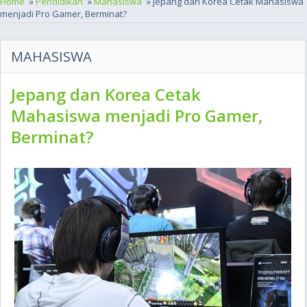
Home
»
Pendidikan
»
Mahasiswa
» Jepang dan Korea Cetak Mahasiswa
menjadi Pro Gamer, Berminat?
MAHASISWA
Jepang dan Korea Cetak
Mahasiswa menjadi Pro Gamer,
Berminat?