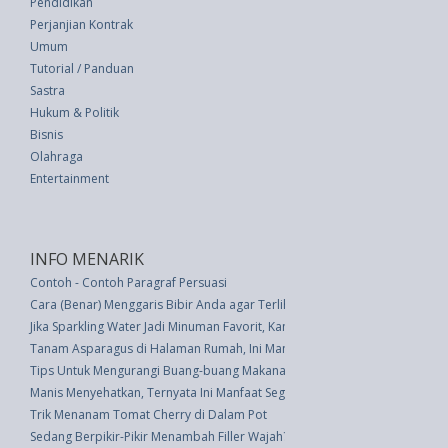
Pendidikan
Perjanjian Kontrak
Umum
Tutorial / Panduan
Sastra
Hukum & Politik
Bisnis
Olahraga
Entertainment
INFO MENARIK
Contoh - Contoh Paragraf Persuasi
Cara (Benar) Menggaris Bibir Anda agar Terlihat Lebih Penuh
Jika Sparkling Water Jadi Minuman Favorit, Kami Punya Berita untuk Anda
Tanam Asparagus di Halaman Rumah, Ini Manfaatnya
Tips Untuk Mengurangi Buang-buang Makanan
Manis Menyehatkan, Ternyata Ini Manfaat Segudang Minum Jus Tebu
Trik Menanam Tomat Cherry di Dalam Pot
Sedang Berpikir-Pikir Menambah Filler Wajah? Inilah Yang Perlu Anda Keta