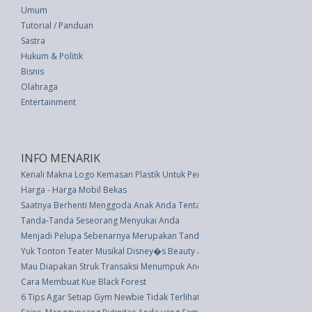
Umum
Tutorial / Panduan
Sastra
Hukum & Politik
Bisnis
Olahraga
Entertainment
INFO MENARIK
Kenali Makna Logo Kemasan Plastik Untuk Pemakaian Aman
Harga - Harga Mobil Bekas
Saatnya Berhenti Menggoda Anak Anda Tentang Hal-Hal Ini
Tanda-Tanda Seseorang Menyukai Anda
Menjadi Pelupa Sebenarnya Merupakan Tanda Kecerdasan Tinggi
Yuk Tonton Teater Musikal Disney�s Beauty and The Beast di Jakarta
Mau Diapakan Struk Transaksi Menumpuk Anda?
Cara Membuat Kue Black Forest
6 Tips Agar Setiap Gym Newbie Tidak Terlihat Seperti Idiot