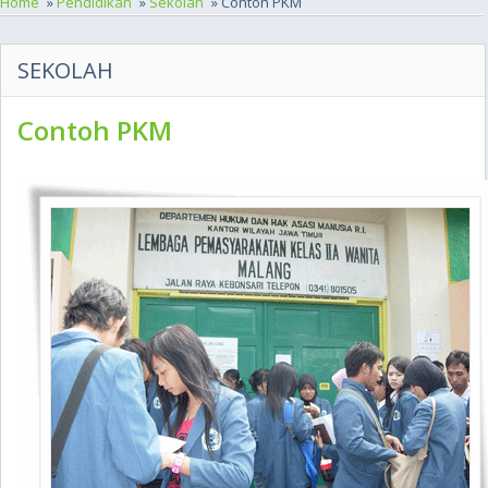
Home
»
Pendidikan
»
Sekolah
» Contoh PKM
SEKOLAH
Contoh PKM