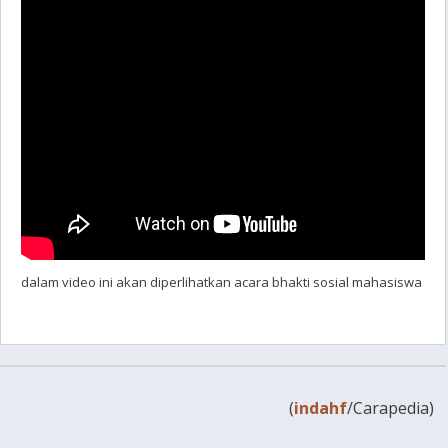
dalam video ini akan diperlihatkan acara bhakti sosial mahasiswa
(
indahf
/Carapedia)