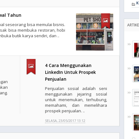
K
Awal Tahun
al seseorang bisa memulai bisnis.
ARTIK
sak bisa membuka restoran, hobi
uka butik karya sendiri, dan ..
4 Cara Menggunakan
LinkedIn Untuk Prospek
Penjualan
ngan
akan
Penjualan sosial adalah seni
ang.
menggunakan jejaring sosial
untuk menemukan, terhubung,
memahami, dan memelihara
prospek penjualan. ..
SELASA, 23/05/2017 13:12