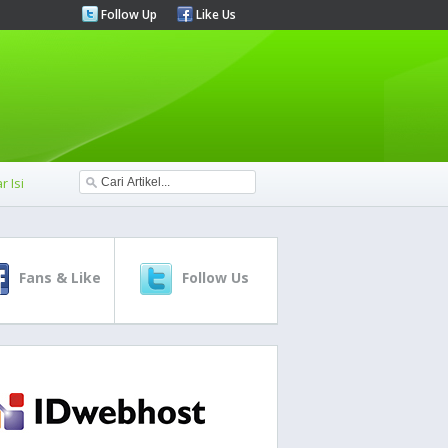
Follow Up
Like Us
r Isi
Fans & Like
Follow Us