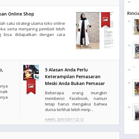
Rinc
nkan Online Shop
ah satu strategi utama toko online
a serta menjaring pembeli lebih
 bisa didapatkan dengan cara
p,
5 Alasan Anda Perlu
Keterampilan Pemasaran
Meski Anda Bukan Pemasar
nya
naik
Beberapa orang mungkin
anya
membenci Facebook, namun
tetap harus mengakui bahwa
dunia terlihat lebih mirip ..
KAMIS, 20/07/2017 22:12