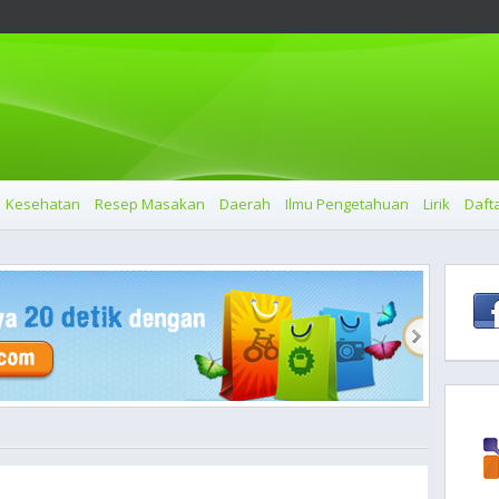
Kesehatan
Resep Masakan
Daerah
Ilmu Pengetahuan
Lirik
Dafta