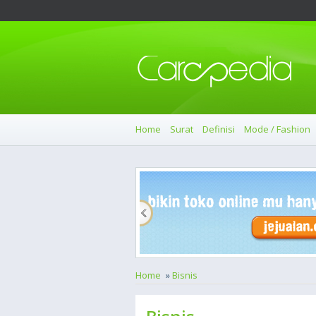
Home
Surat
Definisi
Mode / Fashion
Home
»
Bisnis