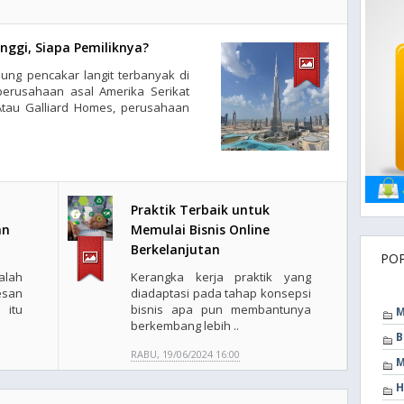
nggi, Siapa Pemiliknya?
ung pencakar langit terbanyak di
perusahaan asal Amerika Serikat
 Atau Galliard Homes, perusahaan
Praktik Terbaik untuk
an
Memulai Bisnis Online
Berkelanjutan
PO
alah
Kerangka kerja praktik yang
esan
diadaptasi pada tahap konsepsi
 itu
bisnis apa pun membantunya
M
berkembang lebih ..
B
RABU, 19/06/2024 16:00
M
H