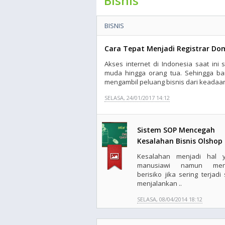
Bisnis
BISNIS
Cara Tepat Menjadi Registrar Do
Akses internet di Indonesia saat in
muda hingga orang tua. Sehingga ba
mengambil peluang bisnis dari keadaan 
SELASA, 24/01/2017 14:12
Sistem SOP Mencegah
Kesalahan Bisnis Olshop
Kesalahan menjadi hal 
manusiawi namun menj
berisiko jika sering terjadi
menjalankan ..
SELASA, 08/04/2014 18:12