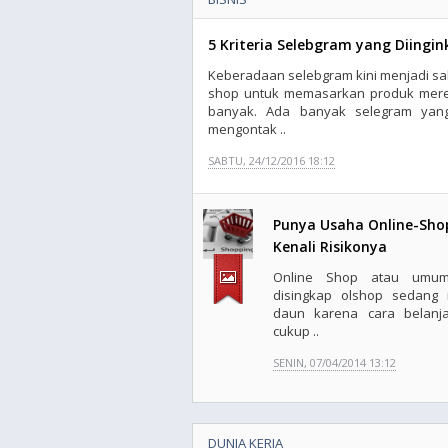
5 Kriteria Selebgram yang Diingi
Keberadaan selebgram kini menjadi sal
shop untuk memasarkan produk merek
banyak. Ada banyak selegram yang
mengontak ..
SABTU, 24/12/2016 18:12
Punya Usaha Online-Sho
Kenali Risikonya
Online Shop atau umum
disingkap olshop sedang 
daun karena cara belanj
cukup ..
SENIN, 07/04/2014 13:12
DUNIA KERJA