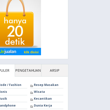
PULER
PENGETAHUAN
ARSIP
ode / Fashion
Resep Masakan
isnis
Wisata
usik
Kecantikan
andphone
Dunia Kerja