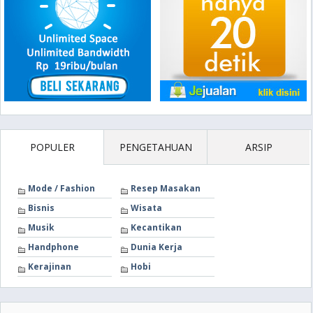
POPULER
PENGETAHUAN
ARSIP
Mode / Fashion
Resep Masakan
Bisnis
Wisata
Musik
Kecantikan
Handphone
Dunia Kerja
Kerajinan
Hobi