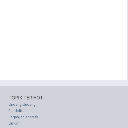
TOPIK TER HOT
Undang-Undang
Pendidikan
Perjanjian Kontrak
Umum