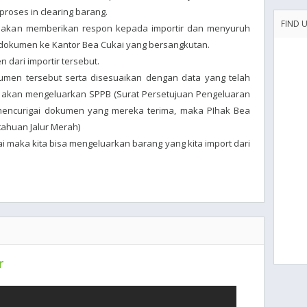
roses in clearing barang.
FIND 
i akan memberikan respon kepada importir dan menyuruh
dokumen ke Kantor Bea Cukai yang bersangkutan.
 dari importir tersebut.
dokumen tersebut serta disesuaikan dengan data yang telah
i akan mengeluarkan SPPB (Surat Persetujuan Pengeluaran
i mencurigai dokumen yang mereka terima, maka PIhak Bea
ahuan Jalur Merah)
maka kita bisa mengeluarkan barang yang kita import dari
r