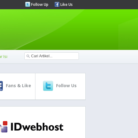
Follow Up
Like Us
r Isi
Fans & Like
Follow Us