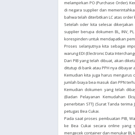
melampirkan PO (Purchase Order). K
di negara supplier dan memerintahk
bahwa telah diterbitkan LC atas order
Setelah oder kita selesai dikerjakan
supplier berupa dokumen BL, INV, PL 
korespinden untuk mendapatkan pem
Proses selanjutnya kita sebagai imp
warung EDI (Electronic Data Interchang
Dari PIB yang telah dibuat, akan dik
ditutup di bank atau PPH nya dibayar
Kemudian kita juga harus mengurus 
jumlah biaya bea masuk dan PPN terha
Kemudian dokumen yang telah diba
(Badan Pelayanan Kemudahan Eks
penerbitan STTJ (Surat Tanda terima
petugas Bea Cukai.
Pada saat proses pembuatan PIB, War
ke Bea Cukai secara online yang 
mengecek container dan menukar BL ke