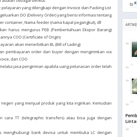
 adalah sebagai berikut:
K
e pelayaran yang dilengkapi dengan Invoice dan Packing List
geluarkan DO (Delivery Order) yang berisi informasi tentang
r container, Nama feeder (nama kapal pegangkut), dll
ARTIKE
dian harus mengurus PEB (Pemberitahuan Ekxpor Barang)
annya COO (Certificate of Origin)
ayaran akan menerbitkan BL (Bill of Lading)
an pembayaran order dari buyer dengan mengirimkan via
nvoice, dan COO
 melalui jasa pengiriman apabila uang pelunasan order telah
 negeri yang menjual produk yang kita inginkan. Kemudian
Pemb
cara TT (telegraphic transfers) atau bisa juga dengan
Linta
arus menghubungi bank devisa untuk membuka LC dengan