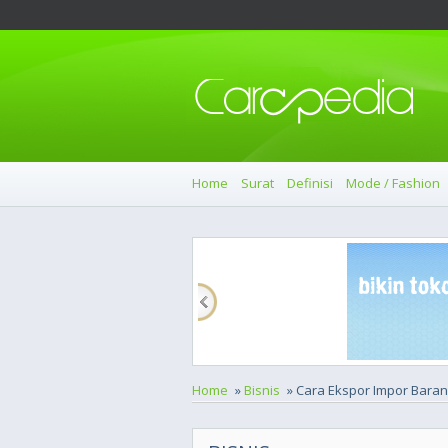
Home
Surat
Definisi
Mode / Fashion
Home
»
Bisnis
» Cara Ekspor Impor Bara