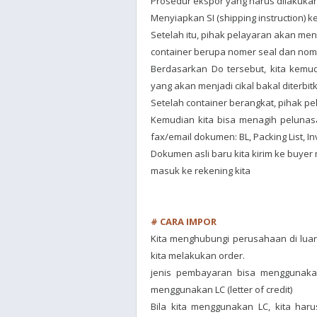
Prosedur ekspor yang harus dilakukan
Menyiapkan SI (shipping instruction) k
Setelah itu, pihak pelayaran akan men
container berupa nomer seal dan nome
Berdasarkan Do tersebut, kita kemu
yang akan menjadi cikal bakal diterbitk
Setelah container berangkat, pihak pel
Kemudian kita bisa menagih pelunas
fax/email dokumen: BL, Packing List, I
Dokumen asli baru kita kirim ke buyer
masuk ke rekening kita
# CARA IMPOR
Kita menghubungi perusahaan di luar
kita melakukan order.
jenis pembayaran bisa menggunakan 
menggunakan LC (letter of credit)
Bila kita menggunakan LC, kita h