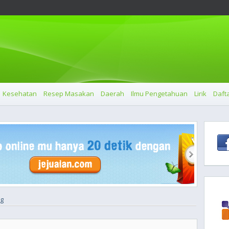
Kesehatan
Resep Masakan
Daerah
Ilmu Pengetahuan
Lirik
Dafta
ng