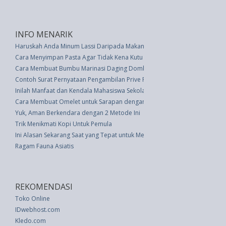
INFO MENARIK
Haruskah Anda Minum Lassi Daripada Makan Yogurt?
Cara Menyimpan Pasta Agar Tidak Kena Kutu
Cara Membuat Bumbu Marinasi Daging Domba Yang Selalu Enak
Contoh Surat Pernyataan Pengambilan Prive Perusahaan
Inilah Manfaat dan Kendala Mahasiswa Sekolah di Jepang
Cara Membuat Omelet untuk Sarapan dengan Resep Naik Level Berikut Ini
Yuk, Aman Berkendara dengan 2 Metode Ini
Trik Menikmati Kopi Untuk Pemula
Ini Alasan Sekarang Saat yang Tepat untuk Mengadopsi Tanaman
Ragam Fauna Asiatis
REKOMENDASI
Toko Online
IDwebhost.com
Kledo.com