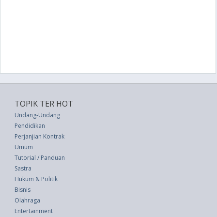
TOPIK TER HOT
Undang-Undang
Pendidikan
Perjanjian Kontrak
Umum
Tutorial / Panduan
Sastra
Hukum & Politik
Bisnis
Olahraga
Entertainment