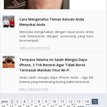
Cara Mengetahui Teman Kencan Anda
Menyukai Anda
Mencoba menguraikan dengan tepat posisi Anda
saat berpacaran dengan seseorang yang baru
bisa menjadi ..
SABTU, 05/01/2019 22:12
Ternyata Selama Ini Salah Mengisi Daya
iPhone, 3 Trik Baterai Agar Tidak Boros
Termasuk Matikan Fitur Wi-Fi
Anda salah mengisi daya iPhone Anda – tiga trik
baterai yang membuang-buang waktu termasuk ..
RABU, 07/02/2024 14:00
|
prev
5
6
7
8
9
10
11
12
13
14
15
|
16
17
18
19
20
21
22
23
24
next