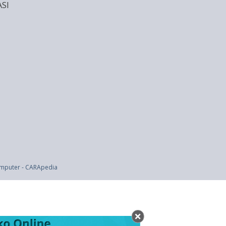
SI
nggaran 1987/1988 (UU 3 thn 1987)
omputer - CARApedia