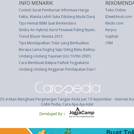
INFO MENARIK
REKOMENDA
Contoh Surat Pemberian Informasi Harga
Toko Online
Fakta, Wanita Lebih Suka Dibilang Muda Daripada Cantik
IDwebhost.com
Tips Hemat BBM Saat Berkendara
Kledo.com
Simba Air Hybrid, Kursi Pesawat Paling Nyaman Sedunia
Kerjoo
Trend Blazer Wanita 2013
Gajihub
Tips Mendapatkan Tidur yang Berkualitas
CRM
Berapa Lama Daging Sapi Giling Beku Baiknya Disimpan?
Undang-Undang Yayasan (UU 16 thn 2001)
Cara Membuat Bakpia Pathuk Yogyakarta
Undang-Undang Anggaran Pendapatan Dan Belanja Negara Tahun A
OS 4 Akan Menghiasi Pergelangan Tangan Anda per 19 September - Internet K
CARA Pedia, Cara Apa Aja Ada!