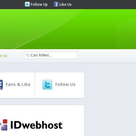
Follow Up
Like Us
r Isi
Fans & Like
Follow Us