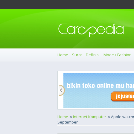
Home
Surat
Definisi
Mode / Fashion
Home
»
Internet Komputer
» Apple watch
September