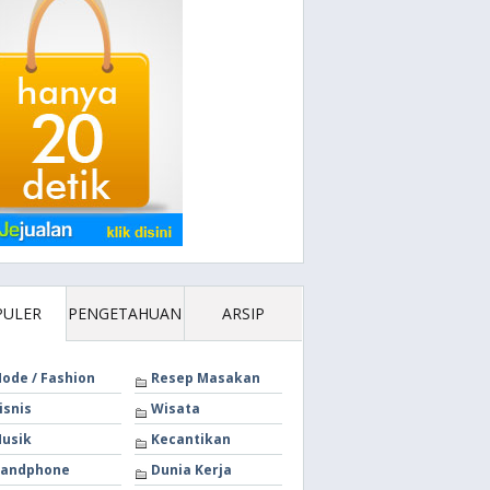
PULER
PENGETAHUAN
ARSIP
ode / Fashion
Resep Masakan
isnis
Wisata
usik
Kecantikan
andphone
Dunia Kerja