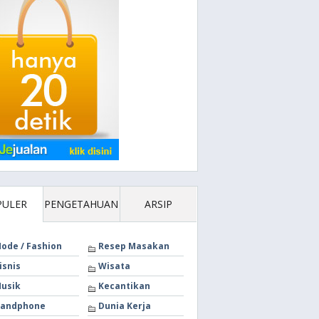
PULER
PENGETAHUAN
ARSIP
ode / Fashion
Resep Masakan
isnis
Wisata
usik
Kecantikan
andphone
Dunia Kerja