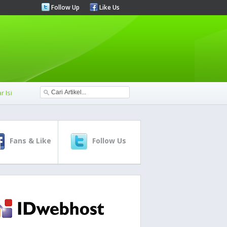
Follow Up
Like Us
r Isi
Fans & Like
Follow Us