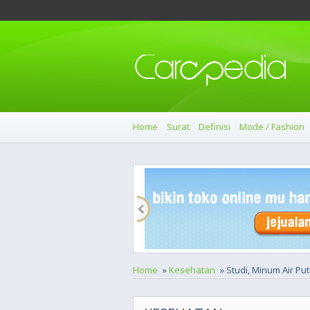
Home
Surat
Definisi
Mode / Fashion
Home
»
Kesehatan
» Studi, Minum Air Pu