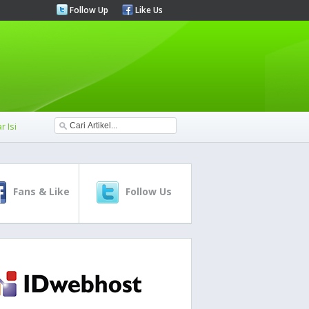
Follow Up
Like Us
r Isi
Fans & Like
Follow Us