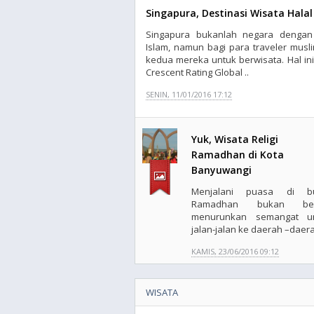
Singapura, Destinasi Wisata Hala
Singapura bukanlah negara dengan
Islam, namun bagi para traveler musl
kedua mereka untuk berwisata. Hal in
Crescent Rating Global ..
SENIN, 11/01/2016 17:12
Yuk, Wisata Religi
Ramadhan di Kota
Banyuwangi
Menjalani puasa di bu
Ramadhan bukan bera
menurunkan semangat u
jalan-jalan ke daerah –daera
KAMIS, 23/06/2016 09:12
WISATA