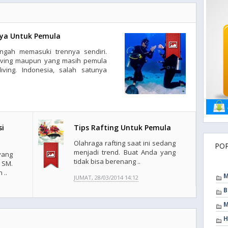
snya Untuk Pemula
ngah memasuki trennya sendiri.
iving maupun yang masih pemula
ving. Indonesia, salah satunya
si
Tips Rafting Untuk Pemula
Olahraga rafting saat ini sedang
PO
menjadi trend. Buat Anda yang
yang
tidak bisa berenang ..
 SM.
 ..
M
JUMAT, 28/03/2014 14:12
B
M
H