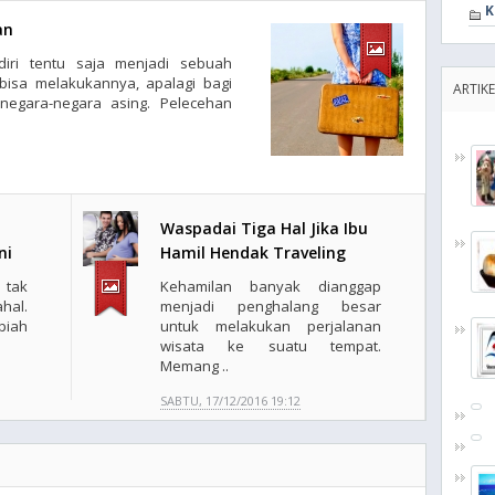
K
an
iri tentu saja menjadi sebuah
bisa melakukannya, apalagi bagi
ARTIK
negara-negara asing. Pelecehan
Waspadai Tiga Hal Jika Ibu
ni
Hamil Hendak Traveling
 tak
Kehamilan banyak dianggap
al.
menjadi penghalang besar
piah
untuk melakukan perjalanan
wisata ke suatu tempat.
Memang ..
SABTU, 17/12/2016 19:12