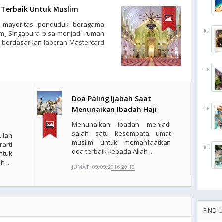
l Terbaik Untuk Muslim
 mayoritas penduduk beragama
im¸ Singapura bisa menjadi rumah
i berdasarkan laporan Mastercard
Doa Paling Ijabah Saat
Menunaikan Ibadah Haji
Menunaikan ibadah menjadi
salah satu kesempata umat
lan
muslim untuk memanfaatkan
rti
doa terbaik kepada Allah ..
ntuk
h ..
JUMAT, 09/09/2016 20:12
FIND 