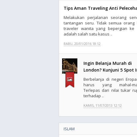
Tips Aman Traveling Anti Peleceh
Melakukan perjalanan seorang send
tantangan seru. Tidak semua orang 
traveler wanita yang bepergian ke 
adalah salah satu kasus ..
RABU, 20/01/2016 18:12
Ingin Belanja Murah di
London? Kunjuni 5 Spot I
Berbelanja di negeri Eropa
harus yang mahal-mah
Terlepas dari nilai tukar ru
terhadap ..
KAMIS, 11/07/2013 12:12
ISLAM