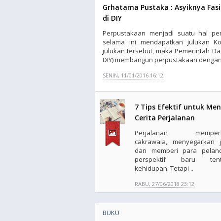
Grhatama Pustaka : Asyiknya Fas
di DIY
Perpustakaan menjadi suatu hal pen
selama ini mendapatkan julukan Ko
julukan tersebut, maka Pemerintah D
DIY) membangun perpustakaan dengan 
SENIN, 11/01/2016 16:12
7 Tips Efektif untuk Men
Cerita Perjalanan
Perjalanan memperl
cakrawala, menyegarkan j
dan memberi para pelan
perspektif baru tent
kehidupan. Tetapi ..
RABU, 27/06/2018 23:12
BUKU