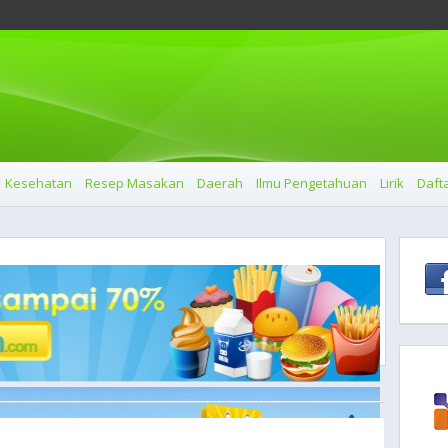
Kesehatan
Resep Masakan
Daerah
Ilmu Pengetahuan
Lirik
Dafta