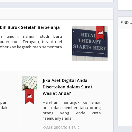
FIND 
bih Buruk Setelah Berbelanja
pan umum, namun studi baru
h ironi. Ternyata, terapi ritel
 memberikan kegembiraan sementara
Jika Aset Digital Anda
Disertakan dalam Surat
Wasiat Anda?
upan
Hari-hari menunjuk ke lemari
tidak
arsip dan memberi tahu orang-
orang yang Anda cintai
"semuanya ada ..
KAMIS, 25/01/2018 17:12