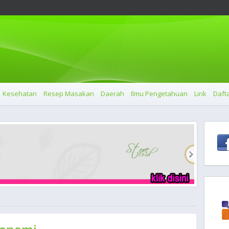
Kesehatan
Resep Masakan
Daerah
Ilmu Pengetahuan
Lirik
Dafta