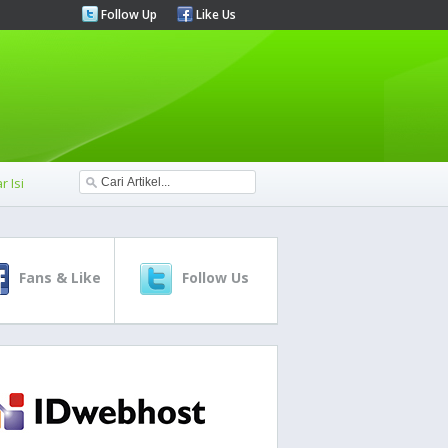
Follow Up
Like Us
r Isi
Fans & Like
Follow Us