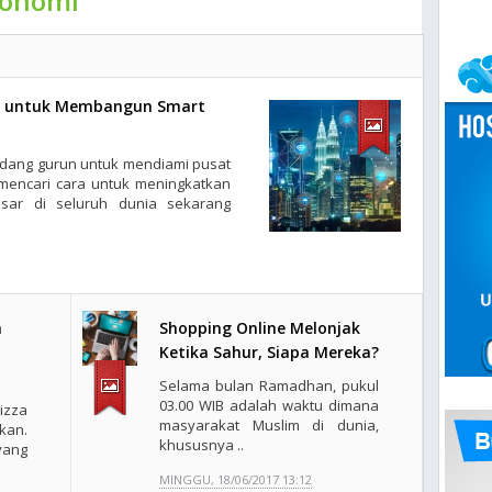
konomi
n untuk Membangun Smart
padang gurun untuk mendiami pusat
mencari cara untuk meningkatkan
esar di seluruh dunia sekarang
a
Shopping Online Melonjak
Ketika Sahur, Siapa Mereka?
Selama bulan Ramadhan, pukul
03.00 WIB adalah waktu dimana
izza
masyarakat Muslim di dunia,
kan.
khususnya ..
ang
MINGGU, 18/06/2017 13:12