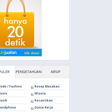
PULER
PENGETAHUAN
ARSIP
ode / Fashion
Resep Masakan
isnis
Wisata
usik
Kecantikan
andphone
Dunia Kerja