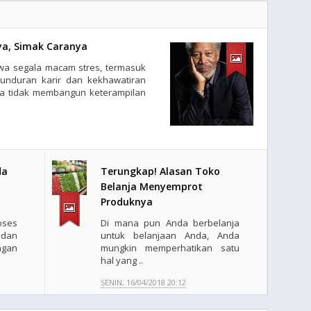
ya, Simak Caranya
a segala macam stres, termasuk
munduran karir dan kekhawatiran
ta tidak membangun keterampilan
da
Terungkap! Alasan Toko
Belanja Menyemprot
Produknya
oses
Di mana pun Anda berbelanja
 dan
untuk belanjaan Anda, Anda
gan
mungkin memperhatikan satu
hal yang ..
SENIN, 16/04/2018 20:12