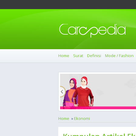
Home
Surat
Definisi
Mode / Fashion
Home
»
Ekonomi