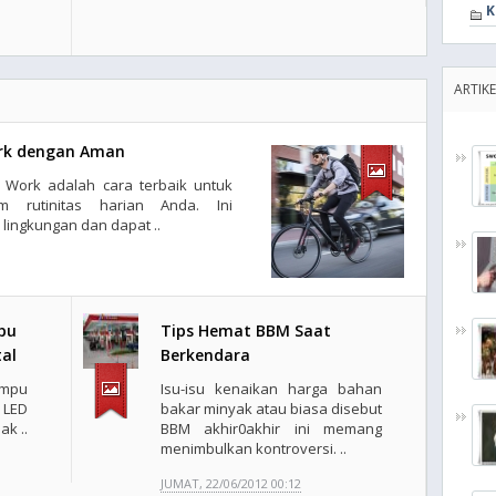
K
ARTIK
ork dengan Aman
 Work adalah cara terbaik untuk
 rutinitas harian Anda. Ini
ingkungan dan dapat ..
pu
Tips Hemat BBM Saat
al
Berkendara
ampu
Isu-isu kenaikan harga bahan
 LED
bakar minyak atau biasa disebut
ak ..
BBM akhir0akhir ini memang
menimbulkan kontroversi. ..
JUMAT, 22/06/2012 00:12