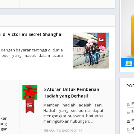
di Victoria's Secret Shanghai
l dengan bayaran tertinggi di dunia
model yang masuk dalam acara
..
PO
5 Aturan Untuk Pemberian
Hadiah yang Berhasil
M
Memberi hadiah adalah seni.
Hadiah yang sempurna dapat
B
mengangkat suasana hati atau
ikan
M
meningkatkan hubungan. ..
ng,
H
ngan
SELASA, 24/12/2019 21:12