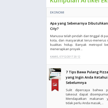
Kumpulan Artikel E
EKONOMI
Apa yang Sebenarnya Dibutuhka
City?
Manusia telah pindah dari tinggal di 
kota, dan masyarakat terus-menerus 
kualitas hidup. Banyak metropol b
menerapkan proyek ..
KAMIS, 07/12/2017 20:12
7 Tips Bawa Pulang Pizz
yang Ingin Anda Ketahui
Sebelumnya
Sulit dipercaya bahwa p
takeout dapat disempurna
Mendapatkan makanan y
tidak perlu Anda masak, ..