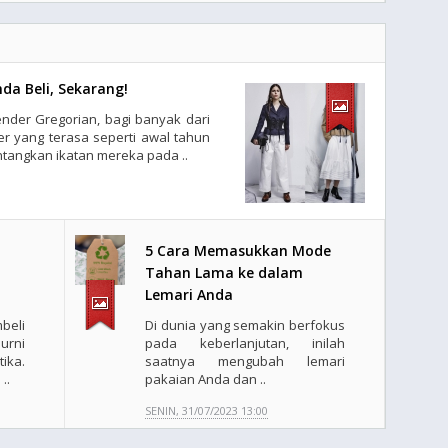
da Beli, Sekarang!
ender Gregorian, bagi banyak dari
r yang terasa seperti awal tahun
tangkan ikatan mereka pada ..
n
5 Cara Memasukkan Mode
Tahan Lama ke dalam
Lemari Anda
eli
Di dunia yang semakin berfokus
rni
pada keberlanjutan, inilah
ika.
saatnya mengubah lemari
..
pakaian Anda dan ..
SENIN, 31/07/2023 13:00