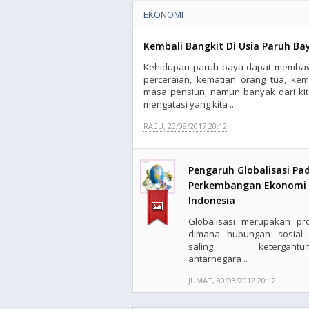
EKONOMI
Kembali Bangkit Di Usia Paruh Ba
Kehidupan paruh baya dapat membaw
perceraian, kematian orang tua, ke
masa pensiun, namun banyak dari ki
mengatasi yang kita ..
RABU, 23/08/2017 20:12
Pengaruh Globalisasi Pa
Perkembangan Ekonomi
Indonesia
Globalisasi merupakan pr
dimana hubungan sosial
saling ketergantun
antarnegara ..
JUMAT, 30/03/2012 20:12