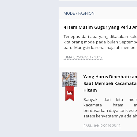
MODE / FASHION
4 Item Musim Gugur yang Perlu An
Terlepas dari apa yang dikatakan kal
kita orang mode pada bulan Septembe
baru. Mungkin karena majalah memben
JUMAT, 25/08/2017 13:12
Yang Harus Diperhatika
Saat Membeli Kacamata
Hitam
Banyak dari kita memb
kacamata hitam mu
berdasarkan daya tarik estet
Tetapi kenyataannya adalah 
RABU, 04/12/2019 23:12