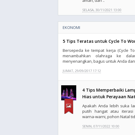
aman, dan ..
SELASA, 30/11/2021 13:00
EKONOMI
5 Tips Teratas untuk Cycle To W
Bersepeda ke tempat kerja (Cycle To
menambahkan olahraga ke dalam
menyenangkan, bagus untuk Anda dan l
JUMAT, 29/09/2017 17:12
4 Tips Memperbaiki Lam
Hias untuk Perayaan Nat
Apakah Anda lebih suka l
putih hangat atau iterasi
warna-warni, pohon Natal tid
SENIN, 07/11/2022 10:00