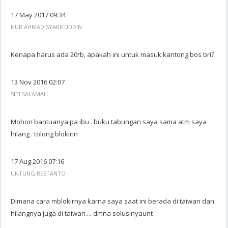
17 May 2017 09:34
NUR AHMAD SYARIFUDDIN
Kenapa harus ada 20rb, apakah ini untuk masuk kantong bos bri?
13 Nov 2016 02:07
SITI SALAMAH
Mohon bantuanya pa ibu . buku tabungan saya sama atm saya
hilang . tolong blokirin
17 Aug 2016 07:16
UNTUNG RESTANTO
Dimana cara mblokirnya karna saya saat ini berada di taiwan dan
hilangnya juga di taiwan.... dmna solusinyaunt