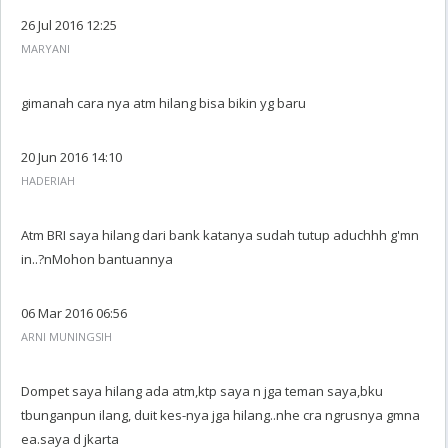
26 Jul 2016 12:25
MARYANI
gimanah cara nya atm hilang bisa bikin yg baru
20 Jun 2016 14:10
HADERIAH
Atm BRI saya hilang dari bank katanya sudah tutup aduchhh g'mn
in..?nMohon bantuannya
06 Mar 2016 06:56
ARNI MUNINGSIH
Dompet saya hilang ada atm,ktp saya n jga teman saya,bku
tbunganpun ilang, duit kes-nya jga hilang..nhe cra ngrusnya gmna
ea.saya d jkarta