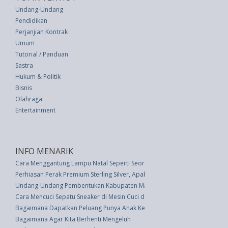
Undang-Undang
Pendidikan
Perjanjian Kontrak
Umum
Tutorial / Panduan
Sastra
Hukum & Politik
Bisnis
Olahraga
Entertainment
INFO MENARIK
Cara Menggantung Lampu Natal Seperti Seorang Profesional
Perhiasan Perak Premium Sterling Silver, Apakah Itu?
Undang-Undang Pembentukan Kabupaten Mamberamo Raya Di Provinsi Pa
Cara Mencuci Sepatu Sneaker di Mesin Cuci dan dengan Tangan
Bagaimana Dapatkan Peluang Punya Anak Kembar?
Bagaimana Agar Kita Berhenti Mengeluh