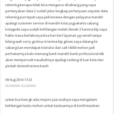
rekening.kenapa tidak bisa mengurus dicabang.yang saya
pertanyakan data 2 sudah jelas lengkap pertanyaan seputar data
rekening pun tepat.saya jadi kecewa dengan pelayana mandiri
apalagi customer service di mandiri kota yogyakarta cabang
kotagede.saya sudah kehilangan malah dimaki 2 karena ktp saya
habis masa berlakunya.bisa kan beri layanan yg ramah tanpa
bilang wah sorry ga bisa ni terima ktp ginian.saya datang ke
cabang kan mendapat instruksi dari call:14000 mohon jadi
perhatiannya kalo memang bank mandiri bank professional tdk
akan mempersulit nasabahnya apalagi sedang di luar kota dan
pindah domisili terima kasih
09 Aug 2014 17:23
MUHAMAD SULAEMAN
untuk bca kow gk ada respon yaa soalnya saya mengalami
kehilangan kartu mohon untuk bantuannya di konfirmasikan