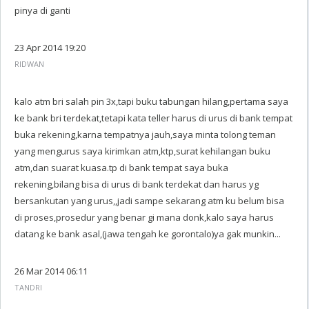
pinya di ganti
23 Apr 2014 19:20
RIDWAN
kalo atm bri salah pin 3x,tapi buku tabungan hilang,pertama saya
ke bank bri terdekat,tetapi kata teller harus di urus di bank tempat
buka rekening,karna tempatnya jauh,saya minta tolong teman
yang mengurus saya kirimkan atm,ktp,surat kehilangan buku
atm,dan suarat kuasa.tp di bank tempat saya buka
rekening,bilang bisa di urus di bank terdekat dan harus yg
bersankutan yang urus,,jadi sampe sekarang atm ku belum bisa
di proses,prosedur yang benar gi mana donk,kalo saya harus
datang ke bank asal,(jawa tengah ke gorontalo)ya gak munkin...
26 Mar 2014 06:11
TANDRI