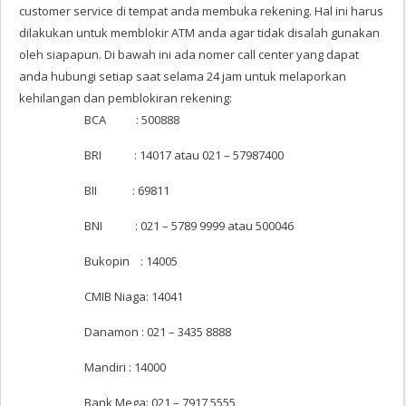
customer service di tempat anda membuka rekening. Hal ini harus
dilakukan untuk memblokir ATM anda agar tidak disalah gunakan
oleh siapapun. Di bawah ini ada nomer call center yang dapat
anda hubungi setiap saat selama 24 jam untuk melaporkan
kehilangan dan pemblokiran rekening:
BCA : 500888
BRI : 14017 atau 021 – 57987400
BII : 69811
BNI : 021 – 5789 9999 atau 500046
Bukopin : 14005
CMIB Niaga: 14041
Danamon : 021 – 3435 8888
Mandiri : 14000
Bank Mega: 021 – 7917 5555