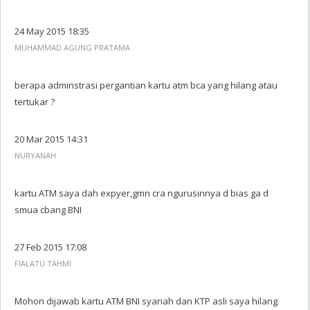
24 May 2015 18:35
MUHAMMAD AGUNG PRATAMA
berapa adminstrasi pergantian kartu atm bca yang hilang atau
tertukar ?
20 Mar 2015 14:31
NURYANAH
kartu ATM saya dah expyer,gmn cra ngurusinnya d bias ga d
smua cbang BNI
27 Feb 2015 17:08
FIALATU TAHMI
Mohon dijawab kartu ATM BNI syariah dan KTP asli saya hilang.