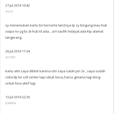
27 Jul 2014 10:42
AGUS
sy menemukan kartu bri berserta lain2nya tp sy bingung mau hub
siapa no yg bs di hub td ada... a/n taufik hidayat.ada ktp alamat
tangerang..
26 Jul 2014 11:34
SUTADI
kartu atm saya diblok karena istri saya salah pin 3x , saya sudah
coba tlp ke coll center tapi sibuk terus,harus gimana lagi dong
untuk bisa aktif lagi
13 Jul 2014 22:30
JUANDA