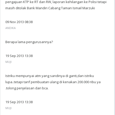
pengajuan KTP ke RT dan RW, laporan kehilangan ke Polisi tetapi
masih ditolak Bank Mandiri Cabang Taman Ismail Marzuki
09 Nov 2013 08:38
ANDIKA
Berapa lama pengurusannya?
19 Sep 2013 13:38
MUJI
Istriku mempunyai atm yang sandinya di ganti,dan istriku
lupa..tetapi tarif pembuatan ulang di kenakan 200.000 ribu ya
.tolong penjelasan dari bca.
19 Sep 2013 13:38
MUJI