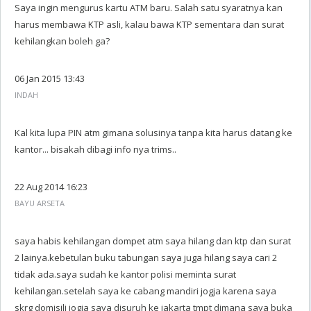
Saya ingin mengurus kartu ATM baru. Salah satu syaratnya kan
harus membawa KTP asli, kalau bawa KTP sementara dan surat
kehilangkan boleh ga?
06 Jan 2015 13:43
INDAH
Kal kita lupa PIN atm gimana solusinya tanpa kita harus datang ke
kantor... bisakah dibagi info nya trims..
22 Aug 2014 16:23
BAYU ARSETA
saya habis kehilangan dompet atm saya hilang dan ktp dan surat
2 lainya.kebetulan buku tabungan saya juga hilang saya cari 2
tidak ada.saya sudah ke kantor polisi meminta surat
kehilangan.setelah saya ke cabang mandiri jogja karena saya
skrg domisili jogja saya disuruh ke jakarta tmpt dimana saya buka