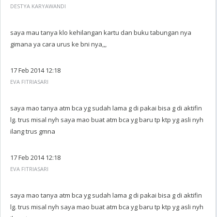
DESTYA KARYAWANDI
saya mau tanya klo kehilangan kartu dan buku tabungan nya
gimana ya cara urus ke bni nya,,,
17 Feb 2014 12:18
EVA FITRIASARI
saya mao tanya atm bca yg sudah lama g di pakai bisa g di aktifin
lg. trus misal nyh saya mao buat atm bca yg baru tp ktp yg asli nyh
ilang trus gmna
17 Feb 2014 12:18
EVA FITRIASARI
saya mao tanya atm bca yg sudah lama g di pakai bisa g di aktifin
lg. trus misal nyh saya mao buat atm bca yg baru tp ktp yg asli nyh