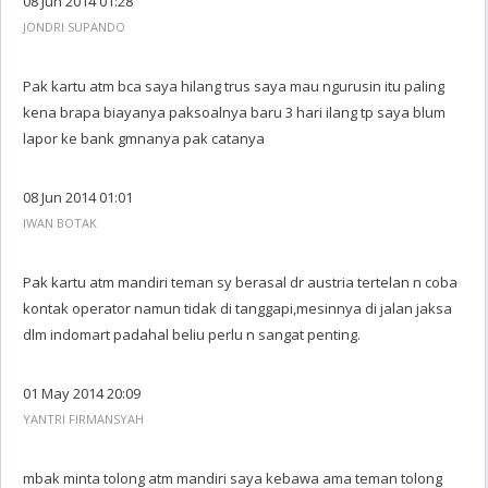
08 Jun 2014 01:28
JONDRI SUPANDO
Pak kartu atm bca saya hilang trus saya mau ngurusin itu paling
kena brapa biayanya paksoalnya baru 3 hari ilang tp saya blum
lapor ke bank gmnanya pak catanya
08 Jun 2014 01:01
IWAN BOTAK
Pak kartu atm mandiri teman sy berasal dr austria tertelan n coba
kontak operator namun tidak di tanggapi,mesinnya di jalan jaksa
dlm indomart padahal beliu perlu n sangat penting.
01 May 2014 20:09
YANTRI FIRMANSYAH
mbak minta tolong atm mandiri saya kebawa ama teman tolong