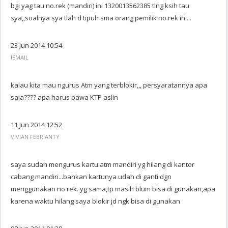
bgi yag tau no.rek (mandiri) ini 1320013562385 tlng ksih tau
sya,,soalnya sya tlah d tipuh sma orang pemilik no.rek ini...
23 Jun 2014 10:54
ISMAIL
kalau kita mau ngurus Atm yang terblokir,,, persyaratannya apa
saja???? apa harus bawa KTP aslin
11 Jun 2014 12:52
VIVIAN FEBRIANTY
saya sudah mengurus kartu atm mandiri yg hilang di kantor
cabang mandiri...bahkan kartunya udah di ganti dgn
menggunakan no rek. yg sama,tp masih blum bisa di gunakan,apa
karena waktu hilang saya blokir jd ngk bisa di gunakan