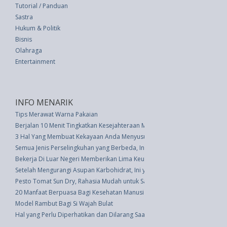
Tutorial / Panduan
Sastra
Hukum & Politik
Bisnis
Olahraga
Entertainment
INFO MENARIK
Tips Merawat Warna Pakaian
Berjalan 10 Menit Tingkatkan Kesejahteraan Mental Anda
3 Hal Yang Membuat Kekayaan Anda Menyusut
Semua Jenis Perselingkuhan yang Berbeda, Ini Penjelasannya
Bekerja Di Luar Negeri Memberikan Lima Keuntungan Besar
Setelah Mengurangi Asupan Karbohidrat, Ini yang Dirasakan Tubuh
Pesto Tomat Sun Dry, Rahasia Mudah untuk Saus & Sandwich Lebih Berar
20 Manfaat Berpuasa Bagi Kesehatan Manusia
Model Rambut Bagi Si Wajah Bulat
Hal yang Perlu Diperhatikan dan Dilarang Saat Memangkas Bunga mati