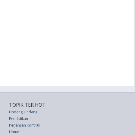
TOPIK TER HOT
Undang-Undang
Pendidikan
Perjanjian Kontrak
Umum