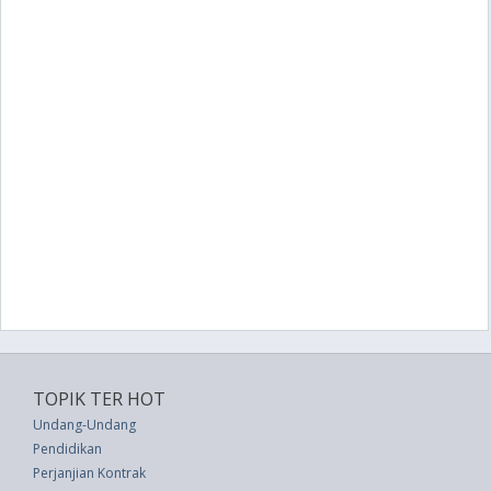
TOPIK TER HOT
Undang-Undang
Pendidikan
Perjanjian Kontrak