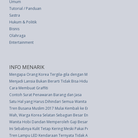
Umum
Tutorial / Panduan
Sastra
Hukum & Politik
Bisnis
Olahraga
Entertainment
INFO MENARIK
Mengapa Orang Korea Tergila-gila dengan Minuman Yakult
Menjadi Lansia Bukan Berarti Tidak Bisa Hidup Sehat
Cara Membuat Graffiti
Contoh Surat Penawaran Barang dan Jasa
Satu Hal yang Harus Dihindari Semua Wanita dengan Rambut Tipis
Tren Busana Muslim 2017 Mulai Kembali ke Era Bohemian
Wah, Warga Korea Selatan Sebagian Besar Enggan Menikah
Wanita Hobi Dandan Memperoleh Gaji Besar, Benarkah
Ini Sebabnya Kulit Tetap Kering Meski Pakai Pelembab
Tren Lampu LED Kendaraan Ternyata Tidak Aman