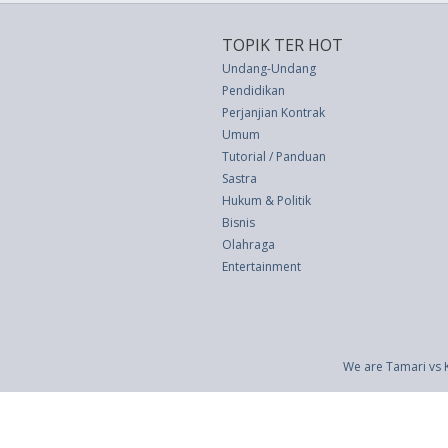
TOPIK TER HOT
Undang-Undang
Pendidikan
Perjanjian Kontrak
Umum
Tutorial / Panduan
Sastra
Hukum & Politik
Bisnis
Olahraga
Entertainment
We are Tamari vs 