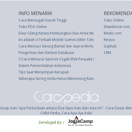
INFO MENARIK
REKOMENDA
Cara Mencegah Darah Tinggi
Toko Online
Toko PDA Online
IDwebhost.com
Daur Ulang Kertas Pembungkus Sisa Anda Menjadi Kerajinan yang L
Kledo.com
Ini adalah 4 Terbaik Mobile Games Akhir Tahun
Kerjoo
Cara Mencuci Sarung Bantal dan Seprai Berbahan utra
Gajihub
Pengertian dan Definisi Database
CRM
3 Cara Menurut Sains Ini Cegah Efek Penyakit Hati Berlemak Non-Alk
Sistem Pemerintahan Indonesia
Tips Saat Menyimpan Kerupuk
Seberapa Sering Anda Harus Memotong Rambut? Ini Kata Editor Kec
Kecap Asin: Apa Perbedaan antara Dua Saus Asin dari Asia Ini? - Cara Dasar M
CARA Pedia, Cara Apa Aja Ada!