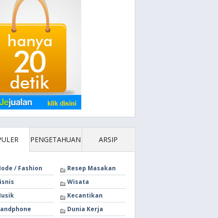
PULER
PENGETAHUAN
ARSIP
ode / Fashion
Resep Masakan
isnis
Wisata
usik
Kecantikan
andphone
Dunia Kerja