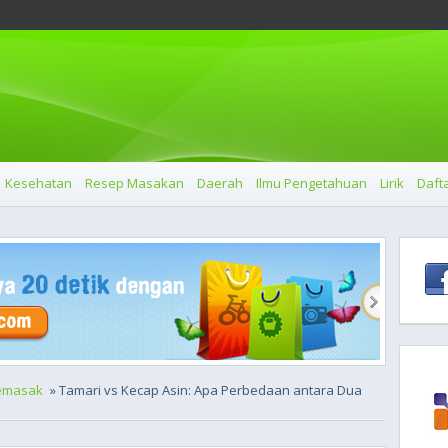
Kesehatan
Resep Masakan
Daerah
Ilmu Pengetahuan
Lirik
Dafta
emasak
» Tamari vs Kecap Asin: Apa Perbedaan antara Dua