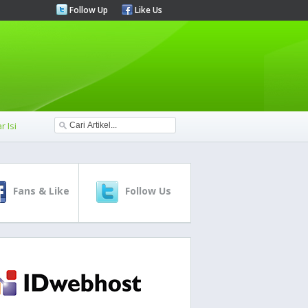
Follow Up
Like Us
r Isi
Fans & Like
Follow Us