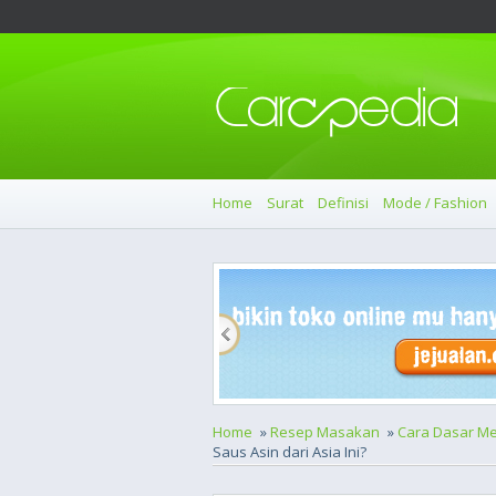
Home
Surat
Definisi
Mode / Fashion
Home
»
Resep Masakan
»
Cara Dasar M
Saus Asin dari Asia Ini?