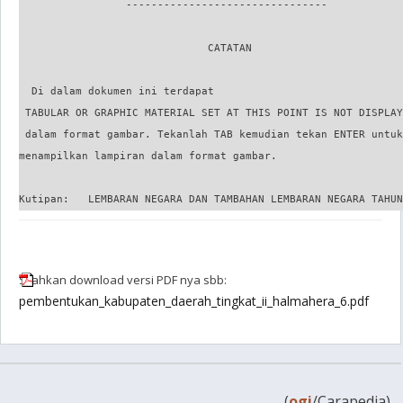
Silahkan download versi PDF nya sbb:
pembentukan_kabupaten_daerah_tingkat_ii_halmahera_6.pdf
(
ogi
/Carapedia)