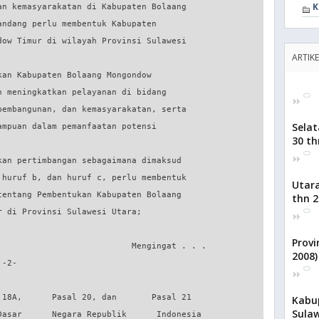
K
ARTIKE
Selat
30 th
Utara
thn 2
Provi
2008)
Kabu
Sulaw