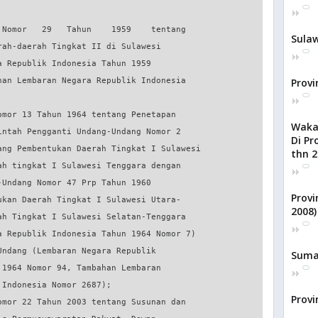
Sulaw
Provi
Waka
Di Pr
thn 2
Provi
2008)
Sumat
Provi