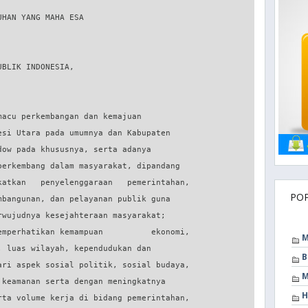
PO
M
B
M
H