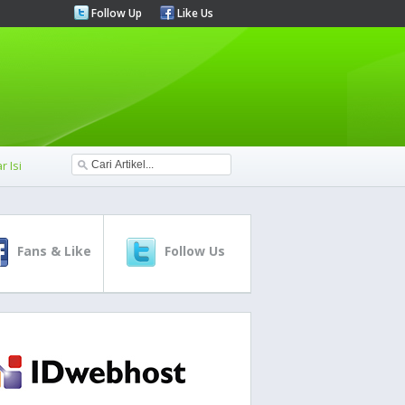
Follow Up
Like Us
r Isi
Fans & Like
Follow Us