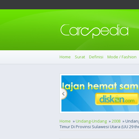
Home
Surat
Definisi
Mode / Fashion
Home
»
Undang-Undang
»
2008
» Undan
Timur Di Provinsi Sulawesi Utara (UU 29 th