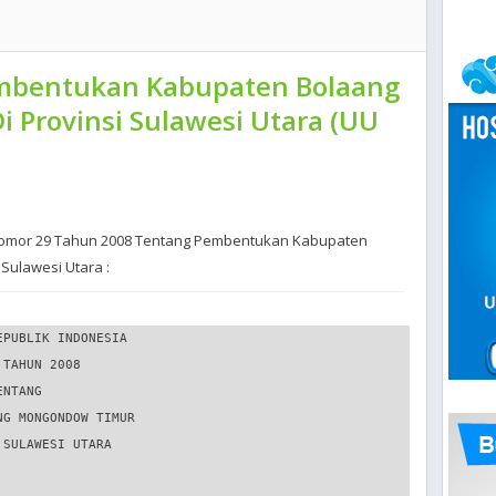
bentukan Kabupaten Bolaang
 Provinsi Sulawesi Utara (UU
Nomor 29 Tahun 2008 Tentang Pembentukan Kabupaten
Sulawesi Utara :
ri berdasarkan aspirasi masyarakat
   dalam sistem Negara Kesatuan Republik Indonesia.
3. Provinsi Sulawesi Utara adalah provinsi sebagaimana
   dimaksud dalam Undang-Undang Nomor 13 Tahun 1964
   tentang Penetapan Peraturan Pemerintah Pengganti Undang-
   Undang Nomor 2 Tahun 1964 tentang Pembentukan Daerah
   Tingkat I Sulawesi Utara dan Daerah tingkat I Sulawesi
   Tenggara dengan Mengubah Undang-Undang Nomor 47
   Prp 1960 tentang Pembentukan Daerah tingkat I Sulawesi
   Utara-Tengah dan Daerah Tingkat I Sulawesi Selatan
   Tenggara (Lembaran Negara Republik Indonesia Tahun 1964
   Nomor 7) menjadi Undang-Undang (Lembaran Negara
   Republik Indonesia Tahun 1964 Nomor 94, Tambahan
   Lembaran Negara Republik Indonesia Nomor 2687) yang
   wilayahnya telah dikurangi dengan Provinsi Gorontalo
   berdasarkan Undang-Undang Nomor 38 Tahun 2000 tentang
   Pembentukan Provinsi Gorontalo.
4. Kabupaten     Bolaang   Mongondow    adalah   kabupaten
   sebagaimana dimaksud dalam Undang-Undang Nomor 29
   Tahun 1959 tentang Pembentukan Daerah-Daerah Tingkat II
   di   Sulawesi   (Lembaran  Negara   Republik   Indonesia
   Tahun 1959 Nomor 74, Tambahan Lembaran Negara
   Republik Indonesia Nomor 1822) yang wilayahnya telah
   dikurangi dengan Kota Kotamobagu berdasarkan Undang-
   Undang Nomor 4 Tahun 2007 tentang Pembentukan Kota
   Kotamobagu di Provinsi Sulawesi Utara dan Kabupaten
   Bolaang Mongondow Utara berdasarkan Undang-Undang
   Nomor 10 Tahun 2007 tentang Pembentukan Kabupaten
   Bolaang Mongondow Utara di Provinsi Sulawesi Utara, yang
   merupakan kabupaten asal Kabupaten Bolaang Mongondow
   Timur.

                                                  BAB II . . .
                     -5-
                  BAB II
     PEMBENTUKAN, CAKUPAN WILAYAH,
       BATAS WILAYAH, DAN IBU KOTA

                 Bagian Kesatu
                 Pembentukan

                    Pasal 2
Dengan Undang-Undang ini dibentuk Kabupaten Bolaang
Mongondow Timur di wilayah Provinsi Sulawesi Utara dalam
Negara Kesatuan Republik Indonesia.

                Bagian Kedua
               Cakupan Wilayah

                    Pasal 3

(1) Kabupaten Bolaang Mongondow Timur berasal dari sebagian
    wilayah Kabupaten Bolaang Mongondow yang terdiri atas
    cakupan wilayah:
    a. Kecamatan Tutuyan;
    b. Kecamatan Kotabunan;
    c. Kecamatan Nuangan;
    d. Kecamatan Modayag; dan
    e. Kecamatan Modayag Barat.

(2) Cakupan wilayah sebagaimana dimaksud pada ayat (1)
    digambarkan dalam peta wilayah yang tercantum dalam
    lampiran dan merupakan bagian yang tidak terpisahkan dari
    Undang-Undang ini.

                    Pasal 4

Dengan terbentuknya Kabupaten Bolaang Mongondow Timur,
sebagaimana dimaksud dalam Pasal 2, wilayah Kabupaten
Bolaang Mongondow dikurangi dengan wilayah Kabupaten
Bolaang Mongondow Timur sebagaimana dimaksud dalam
Pasal 3.

                                           Bagian Ketiga . . .
                      -6-
                 Bagian Ketiga
                 Batas Wilayah

                     Pasal 5

(1) Kabupaten Bolaang Mongondow Timur mempunyai batas-
    batas wilayah:
   a. sebelah utara berbatasan dengan Kecamatan Touluaan,
      Kecamatan Tombatu, Kecamatan Ratatotok Kabupaten
      Minahasa Tenggara;
   b. sebelah timur be