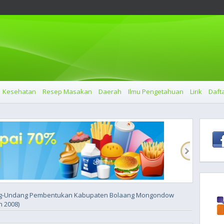
Kesehatan
Resep Masakan
Daerah
Ilmu Pengetahuan
Lirik
Dafta
g-Undang Pembentukan Kabupaten Bolaang Mongondow
n 2008)