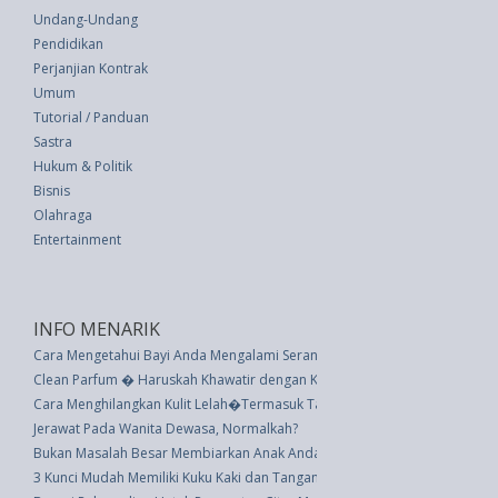
Undang-Undang
Pendidikan
Perjanjian Kontrak
Umum
Tutorial / Panduan
Sastra
Hukum & Politik
Bisnis
Olahraga
Entertainment
INFO MENARIK
Cara Mengetahui Bayi Anda Mengalami Serangan Panas
Clean Parfum � Haruskah Khawatir dengan Kandungan di dalam Wewang
Cara Menghilangkan Kulit Lelah�Termasuk Tanda Mata Bengkak
Jerawat Pada Wanita Dewasa, Normalkah?
Bukan Masalah Besar Membiarkan Anak Anda Gagal dan Mencoba Lagi
3 Kunci Mudah Memiliki Kuku Kaki dan Tangan yang Indah di Musim Panas