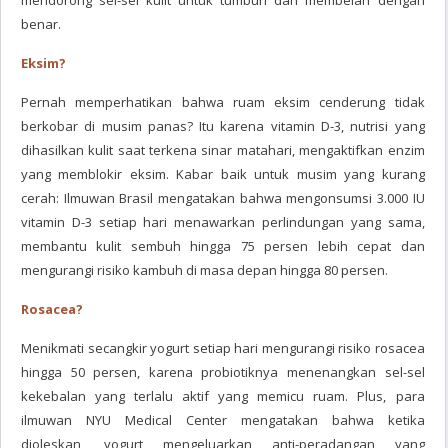
mendorong sel-sel kulit untuk tumbuh dan membelah dengan
benar.
Eksim?
Pernah memperhatikan bahwa ruam eksim cenderung tidak
berkobar di musim panas? Itu karena vitamin D-3, nutrisi yang
dihasilkan kulit saat terkena sinar matahari, mengaktifkan enzim
yang memblokir eksim. Kabar baik untuk musim yang kurang
cerah: Ilmuwan Brasil mengatakan bahwa mengonsumsi 3.000 IU
vitamin D-3 setiap hari menawarkan perlindungan yang sama,
membantu kulit sembuh hingga 75 persen lebih cepat dan
mengurangi risiko kambuh di masa depan hingga 80 persen.
Rosacea?
Menikmati secangkir yogurt setiap hari mengurangi risiko rosacea
hingga 50 persen, karena probiotiknya menenangkan sel-sel
kekebalan yang terlalu aktif yang memicu ruam. Plus, para
ilmuwan NYU Medical Center mengatakan bahwa ketika
dioleskan, yogurt mengeluarkan anti-peradangan yang