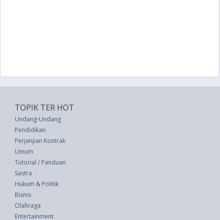
TOPIK TER HOT
Undang-Undang
Pendidikan
Perjanjian Kontrak
Umum
Tutorial / Panduan
Sastra
Hukum & Politik
Bisnis
Olahraga
Entertainment