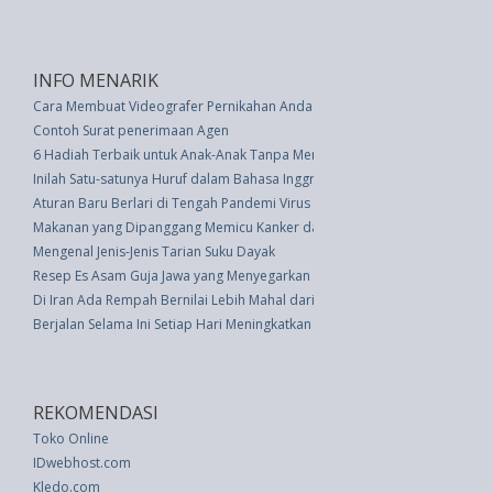
INFO MENARIK
Cara Membuat Videografer Pernikahan Anda Bahagia dan Dapatkan Rek
Contoh Surat penerimaan Agen
6 Hadiah Terbaik untuk Anak-Anak Tanpa Menghabiskan Uang
Inilah Satu-satunya Huruf dalam Bahasa Inggris yang Tidak Pernah Diam
Aturan Baru Berlari di Tengah Pandemi Virus Corona
Makanan yang Dipanggang Memicu Kanker dan Diabetes
Mengenal Jenis-Jenis Tarian Suku Dayak
Resep Es Asam Guja Jawa yang Menyegarkan
Di Iran Ada Rempah Bernilai Lebih Mahal dari Emas
Berjalan Selama Ini Setiap Hari Meningkatkan Penurunan Berat Badan
REKOMENDASI
Toko Online
IDwebhost.com
Kledo.com