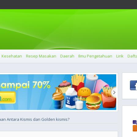
Kesehatan
Resep Masakan
Daerah
Ilmu Pengetahuan
Lirik
Dafta
an Antara Kismis dan Golden kismis?