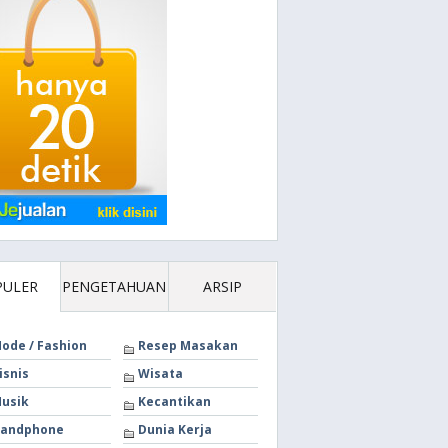
PULER
PENGETAHUAN
ARSIP
ode / Fashion
Resep Masakan
isnis
Wisata
usik
Kecantikan
andphone
Dunia Kerja