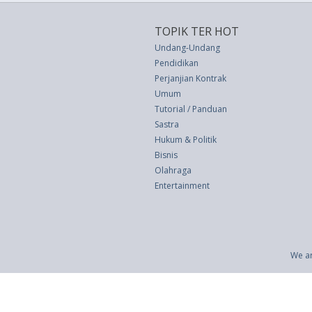
TOPIK TER HOT
Undang-Undang
Pendidikan
Perjanjian Kontrak
Umum
Tutorial / Panduan
Sastra
Hukum & Politik
Bisnis
Olahraga
Entertainment
We ar