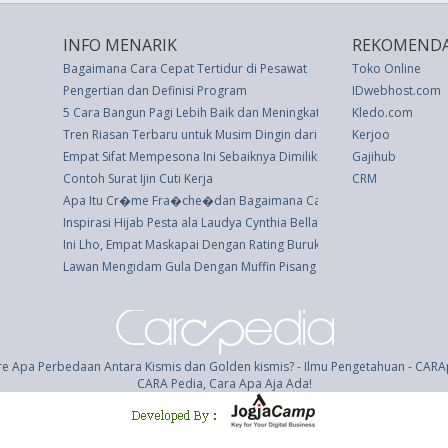
INFO MENARIK
REKOMENDA
Bagaimana Cara Cepat Tertidur di Pesawat
Toko Online
Pengertian dan Definisi Program
IDwebhost.com
5 Cara Bangun Pagi Lebih Baik dan Meningkatkan Hari Anda
Kledo.com
Tren Riasan Terbaru untuk Musim Dingin dari MAC Cosmetics
Kerjoo
Empat Sifat Mempesona Ini Sebaiknya Dimiliki Wanita
Gajihub
Contoh Surat Ijin Cuti Kerja
CRM
Apa Itu Cr�me Fra�che�dan Bagaimana Cara Membuatnya Di Ru
Inspirasi Hijab Pesta ala Laudya Cynthia Bella
Ini Lho, Empat Maskapai Dengan Rating Buruk di Dunia
Lawan Mengidam Gula Dengan Muffin Pisang Selai Kacang: 5 Bahan y
e Apa Perbedaan Antara Kismis dan Golden kismis? - Ilmu Pengetahuan - CAR
CARA Pedia, Cara Apa Aja Ada!