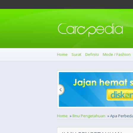
Home
Surat
Definisi
Mode / Fashion
Home
»
Ilmu Pengetahuan
» Apa Perbeda