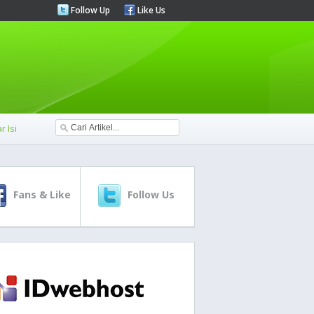
Follow Up
Like Us
r Isi
Fans & Like
Follow Us