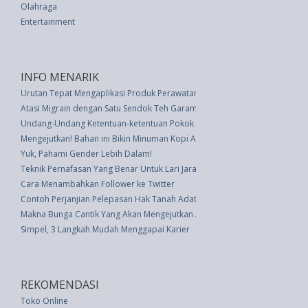
Olahraga
Entertainment
INFO MENARIK
Urutan Tepat Mengaplikasi Produk Perawatan Kulit - #2 Malam Hari
Atasi Migrain dengan Satu Sendok Teh Garam
Undang-Undang Ketentuan-ketentuan Pokok Tenaga Atom (UU 31 thn 196
Mengejutkan! Bahan ini Bikin Minuman Kopi Anda Lebih Enak dan Sehat
Yuk, Pahami Gender Lebih Dalam!
Teknik Pernafasan Yang Benar Untuk Lari Jarak Jauh
Cara Menambahkan Follower ke Twitter
Contoh Perjanjian Pelepasan Hak Tanah Adat
Makna Bunga Cantik Yang Akan Mengejutkan Anda
Simpel, 3 Langkah Mudah Menggapai Karier
REKOMENDASI
Toko Online