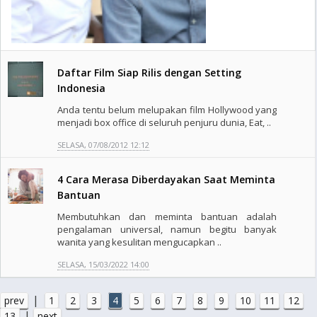
Daftar Film Siap Rilis dengan Setting
Indonesia
Anda tentu belum melupakan film Hollywood yang
menjadi box office di seluruh penjuru dunia, Eat, ..
SELASA, 07/08/2012 12:12
4 Cara Merasa Diberdayakan Saat Meminta
Bantuan
Membutuhkan dan meminta bantuan adalah
pengalaman universal, namun begitu banyak
wanita yang kesulitan mengucapkan ..
SELASA, 15/03/2022 14:00
|
prev
1
2
3
4
5
6
7
8
9
10
11
12
|
13
next