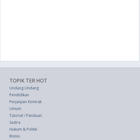
TOPIK TER HOT
Undang-Undang
Pendidikan
Perjanjian Kontrak
Umum
Tutorial / Panduan
Sastra
Hukum & Politik
Bisnis