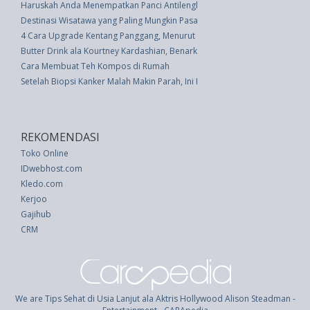
Haruskah Anda Menempatkan Panci Antilengket di Mesin Pencuci Piring?
Destinasi Wisatawa yang Paling Mungkin Pasangan Bubar Saat Liburan
4 Cara Upgrade Kentang Panggang, Menurut Koki Profesional
Butter Drink ala Kourtney Kardashian, Benarkah Membuat Tubuh Sehat?
Cara Membuat Teh Kompos di Rumah
Setelah Biopsi Kanker Malah Makin Parah, Ini Fakta Penjelasannya
REKOMENDASI
Toko Online
IDwebhost.com
Kledo.com
Kerjoo
Gajihub
CRM
We are Tips Sehat di Usia Lanjut ala Aktris Hollywood Alison Steadman -