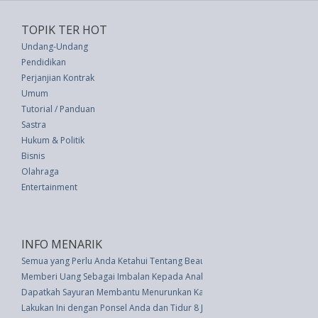
TOPIK TER HOT
Undang-Undang
Pendidikan
Perjanjian Kontrak
Umum
Tutorial / Panduan
Sastra
Hukum & Politik
Bisnis
Olahraga
Entertainment
INFO MENARIK
Semua yang Perlu Anda Ketahui Tentang Beauty Sleep
Memberi Uang Sebagai Imbalan Kepada Anak Tak Selalu Berefek Baik
Dapatkah Sayuran Membantu Menurunkan Kadar Gula Darah? Ini Jawaban
Lakukan Ini dengan Ponsel Anda dan Tidur 8 Jam Setiap Malam Lebih Mud