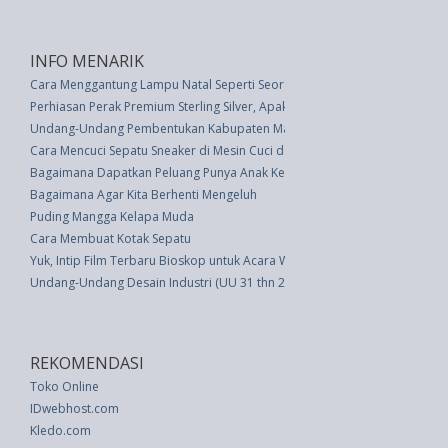
INFO MENARIK
Cara Menggantung Lampu Natal Seperti Seorang Profesional
Perhiasan Perak Premium Sterling Silver, Apakah Itu?
Undang-Undang Pembentukan Kabupaten Mamberamo Raya Di Provinsi Pa
Cara Mencuci Sepatu Sneaker di Mesin Cuci dan dengan Tangan
Bagaimana Dapatkan Peluang Punya Anak Kembar?
Bagaimana Agar Kita Berhenti Mengeluh
Puding Mangga Kelapa Muda
Cara Membuat Kotak Sepatu
Yuk, Intip Film Terbaru Bioskop untuk Acara Weekend-mu
Undang-Undang Desain Industri (UU 31 thn 2000)
REKOMENDASI
Toko Online
IDwebhost.com
Kledo.com