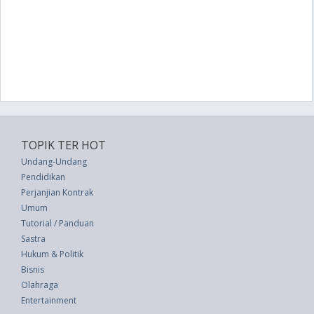
TOPIK TER HOT
Undang-Undang
Pendidikan
Perjanjian Kontrak
Umum
Tutorial / Panduan
Sastra
Hukum & Politik
Bisnis
Olahraga
Entertainment