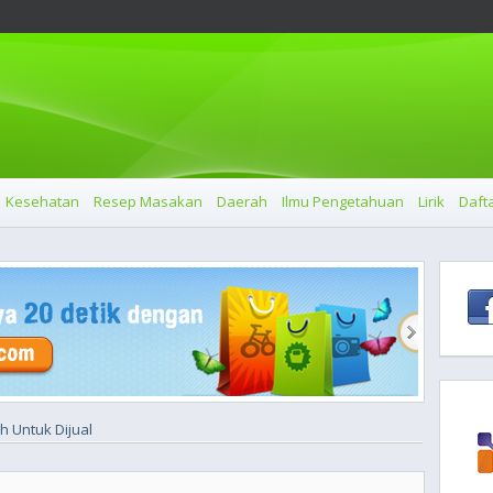
Kesehatan
Resep Masakan
Daerah
Ilmu Pengetahuan
Lirik
Dafta
h Untuk Dijual