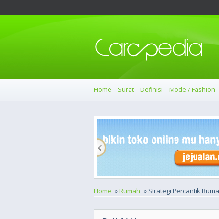
Home
Surat
Definisi
Mode / Fashion
Home
»
Rumah
» Strategi Percantik Ruma