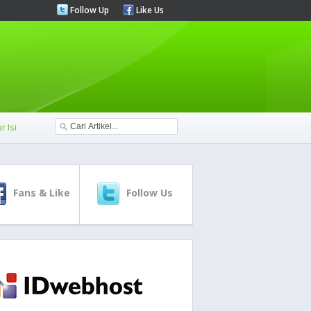
Follow Up
Like Us
r Isi
Fans & Like
Follow Us