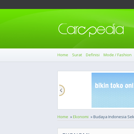
Home
Surat
Definisi
Mode / Fashion
Home
»
Ekonomi
» Budaya Indonesia Sek