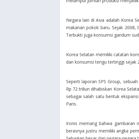
melampui jumlah produksi menjadik
Negara lain di Asia adalah Korea Se
makanan pokok baru. Sejak 2008, te
Terbukti juga konsumsi gandum sud
Korea Selatan memiliki catatan kons
dan konsumsi terigu tertinggi sejak 
Seperti laporan SPS Group, sebuah 
Rp 72 triliun dihabiskan Korea Selat
sebagai salah satu bentuk ekspans
Paris.
Ironis memang bahwa gambaran ne
berasnya justru memiliki angka permi
Sebagian besar dari negara-negara 