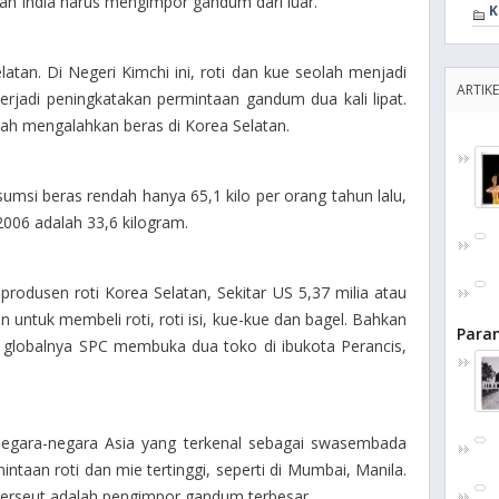
an India harus mengimpor gandum dari luar.
K
latan. Di Negeri Kimchi ini, roti dan kue seolah menjadi
ARTIKE
rjadi peningkatakan permintaan gandum dua kali lipat.
ah mengalahkan beras di Korea Selatan.
umsi beras rendah hanya 65,1 kilo per orang tahun lalu,
2006 adalah 33,6 kilogram.
produsen roti Korea Selatan, Sekitar US 5,37 milia atau
an untuk membeli roti, roti isi, kue-kue dan bagel. Bahkan
Para
i globalnya SPC membuka dua toko di ibukota Perancis,
gara-negara Asia yang terkenal sebagai swasembada
ntaan roti dan mie tertinggi, seperti di Mumbai, Manila.
terseut adalah pengimpor gandum terbesar.