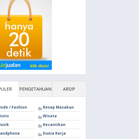
PULER
PENGETAHUAN
ARSIP
ode / Fashion
Resep Masakan
isnis
Wisata
usik
Kecantikan
andphone
Dunia Kerja