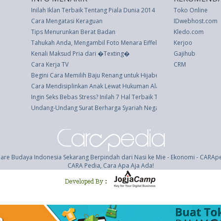
Inilah Iklan Terbaik Tentang Piala Dunia 2014
Toko Online
Cara Mengatasi Keraguan
IDwebhost.com
Tips Menurunkan Berat Badan
Kledo.com
Tahukah Anda, Mengambil Foto Menara Eiffel Kini Dilarang?
Kerjoo
Kenali Maksud Pria dari �Texting�
Gajihub
Cara Kerja TV
CRM
Begini Cara Memilih Baju Renang untuk Hijabers
Cara Mendisiplinkan Anak Lewat Hukuman Alami
Ingin Seks Bebas Stress? Inilah 7 Hal Terbaik Tentang Menopause
Undang-Undang Surat Berharga Syariah Negara (UU 19 thn 2008)
are Budaya Indonesia Sekarang Berpindah dari Nasi ke Mie - Ekonomi - CARAp
CARA Pedia, Cara Apa Aja Ada!