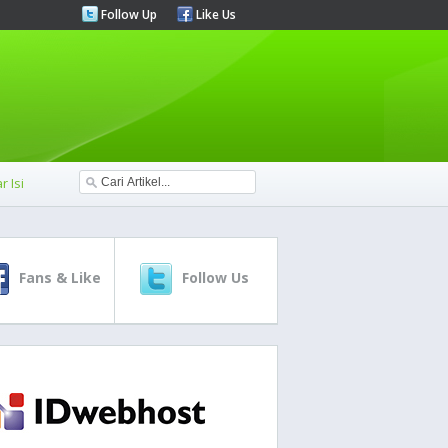
Follow Up
Like Us
r Isi
Fans & Like
Follow Us