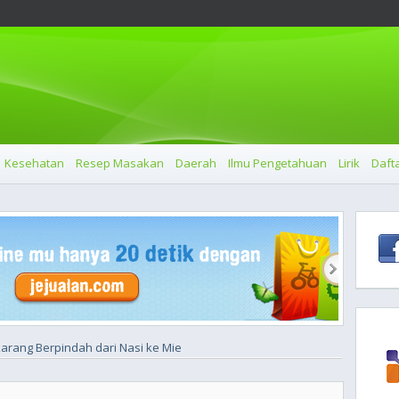
Kesehatan
Resep Masakan
Daerah
Ilmu Pengetahuan
Lirik
Dafta
arang Berpindah dari Nasi ke Mie