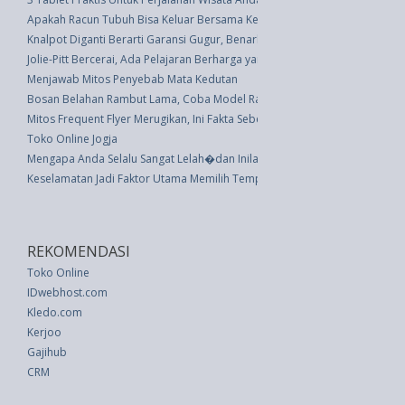
Apakah Racun Tubuh Bisa Keluar Bersama Keringat?
Knalpot Diganti Berarti Garansi Gugur, Benarkah?
Jolie-Pitt Bercerai, Ada Pelajaran Berharga yang Bisa Dipetik
Menjawab Mitos Penyebab Mata Kedutan
Bosan Belahan Rambut Lama, Coba Model Rambut Zig Zag
Mitos Frequent Flyer Merugikan, Ini Fakta Sebenarnya
Toko Online Jogja
Mengapa Anda Selalu Sangat Lelah�dan Inilah Cara Mengatasinya
Keselamatan Jadi Faktor Utama Memilih Tempat Tidur Anak
REKOMENDASI
Toko Online
IDwebhost.com
Kledo.com
Kerjoo
Gajihub
CRM