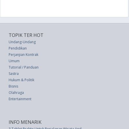
TOPIK TER HOT
Undang-Undang
Pendidikan
Perjanjian Kontrak
Umum
Tutorial / Panduan
Sastra
Hukum & Politik
Bisnis
Olahraga
Entertainment
INFO MENARIK
3 Tablet Praktis Untuk Perjalanan Wisata Anda