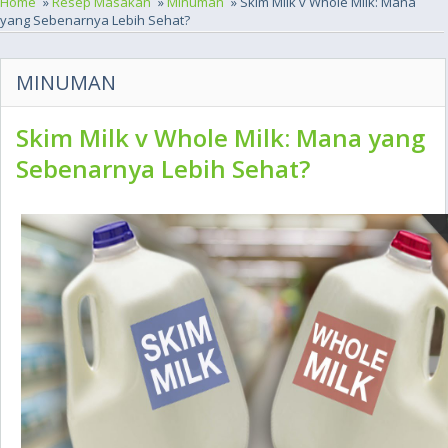
Home
»
Resep Masakan
»
Minuman
» Skim Milk v Whole Milk: Mana
yang Sebenarnya Lebih Sehat?
MINUMAN
Skim Milk v Whole Milk: Mana yang
Sebenarnya Lebih Sehat?