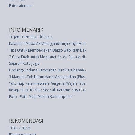
Entertainment
INFO MENARIK
10 Jam Termahal di Dunia
Kalangan Muda AS Menggandrungi Gaya Hidup Komunal
Tips Untuk Membedakan Bakso Babi dan Bakso Sapi
2 Cara Enak untuk Membuat Acorn Squash di dalam Oven
Sejarah Kota Jogja
Undang-Undang Tambahan Dan Perubahan Atas Anggaran Pendapatan Dan
3 Manfaat Teh Hitam yang Mengejutkan (Plus 3 Resep Menyegarkan)
Yuk, Intip Keistimewaan Pengenal Wajah Face++
Resep Enak: Rocher Sea Salt Karamel Susu Cokelat
Foto - Foto Meja Makan Kontemporer
REKOMENDASI
Toko Online
IDwebhost.com