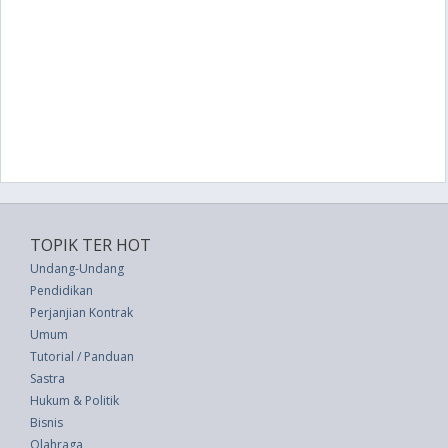
TOPIK TER HOT
Undang-Undang
Pendidikan
Perjanjian Kontrak
Umum
Tutorial / Panduan
Sastra
Hukum & Politik
Bisnis
Olahraga