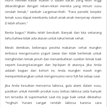
murni memiliki kadar vitamin D dalam darah yang lebih tinggi
dibandingkan dengan rekan-rekan mereka yang minum susu
rendah lemak," tambah Largeman-Roth. "Para peneliti berpikir
lemak susu dapat membantu tubuh anak-anak menyerap vitamin
D lebih efisien."
Berita bagus? Waktu telah berubah. Banyak dari kita sekarang
tahu bahwa tidak ada alasan untuk takut lemak sehat.
Meski demikian, beberapa pecinta makanan sehat mungkin
terbiasa mengonsumsi yogurt tawar dan tidak berlemak untuk
menghindari lemak jenuh dan menambahkan sumber lemak baik
seperti kacang-kacangan dan biji-bijian di atasnya. Jika Anda
adalah bagian dari kohort ini, Anda mungkin masih ingin
mempertimbangkan untuk mengonsumsi versi full-fat setiap saat.
Jika Anda kesulitan mencerna laktosa, gula alami dalam susu,
pastikan untuk memilih produk susu bebas laktosa (ada banyak
ton tersedia di supermarket saat ini). Juga baik untuk diketahui:
"Yoghurt Yunani sangat rendah laktosa karena cara