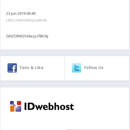
23 Jun 2019 00:49
L99CLYSHHYKRGJUQWVV8
GNZORWZvl4azyzf8X3tj
Fans & Like
Follow Us