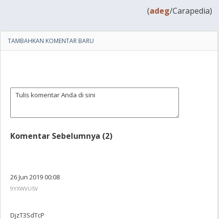
(
adeg
/Carapedia)
TAMBAHKAN KOMENTAR BARU
Komentar Sebelumnya (2)
26 Jun 2019 00:08
9YXWVU5V
DjzT3SdTcP