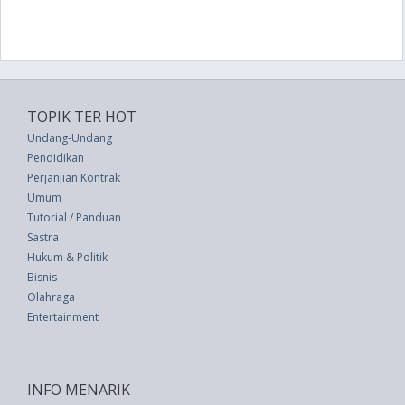
TOPIK TER HOT
Undang-Undang
Pendidikan
Perjanjian Kontrak
Umum
Tutorial / Panduan
Sastra
Hukum & Politik
Bisnis
Olahraga
Entertainment
INFO MENARIK