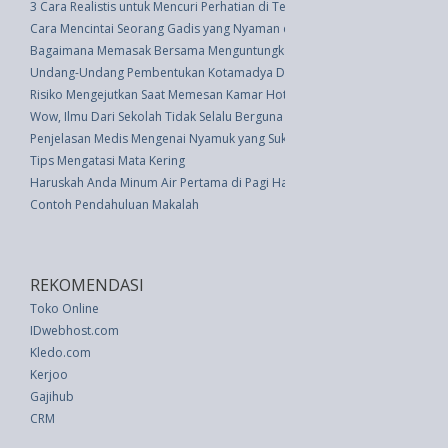
3 Cara Realistis untuk Mencuri Perhatian di Tengah Kesibukan Kerja
Cara Mencintai Seorang Gadis yang Nyaman dengan Diri Sendiri
Bagaimana Memasak Bersama Menguntungkan Hubungan Anda
Undang-Undang Pembentukan Kotamadya Daerah Tingkat Ii Bekasi (UU 9 
Risiko Mengejutkan Saat Memesan Kamar Hotel Via Online
Wow, Ilmu Dari Sekolah Tidak Selalu Berguna di Dunia Kerja
Penjelasan Medis Mengenai Nyamuk yang Suka Manusia Berdarah Manis
Tips Mengatasi Mata Kering
Haruskah Anda Minum Air Pertama di Pagi Hari?
Contoh Pendahuluan Makalah
REKOMENDASI
Toko Online
IDwebhost.com
Kledo.com
Kerjoo
Gajihub
CRM