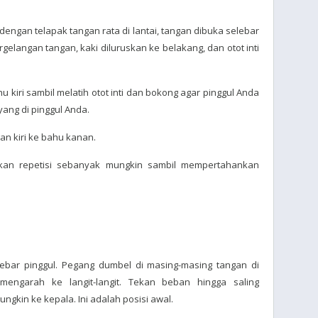
 dengan telapak tangan rata di lantai, tangan dibuka selebar
gelangan tangan, kaki diluruskan ke belakang, dan otot inti
kiri sambil melatih otot inti dan bokong agar pinggul Anda
yang di pinggul Anda.
n kiri ke bahu kanan.
aikan repetisi sebanyak mungkin sambil mempertahankan
lebar pinggul. Pegang dumbel di masing-masing tangan di
mengarah ke langit-langit. Tekan beban hingga saling
ngkin ke kepala. Ini adalah posisi awal.