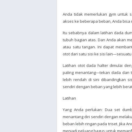
Anda tidak memerlukan gym untuk se
akses ke beberapa beban, Anda bisa m
Itu sebabnya dalam latihan dada dumb
tubuh bagian atas. Dan Anda akan me
atau satu tangan. Ini dapat memba
otot dari satu sisi ke sisi lain—sesuatu
Latihan otot dada halter dimulai de
paling menantang—tekan dada dan t
lebih rendah di sini dibandingkan si
sendiri dengan beban yang lebih berat
Latihan
Yang Anda perlukan: Dua set dumbe
menantang diri sendiri dengan melak
beban lebih ringan pada triset. Jika A
menjadi peluang bagus untuk memanf