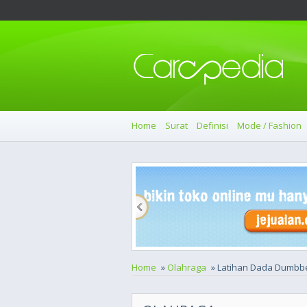
Home
Surat
Definisi
Mode / Fashion
Home
»
Olahraga
» Latihan Dada Dumbbel