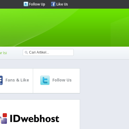
Follow Up
Like Us
r Isi
Fans & Like
Follow Us