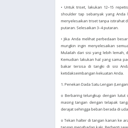
• Untuk triset, lakukan 12–15 repeti
shoulder tap sebanyak yang Anda b
menyelesaikan triset tanpa istirahat di
putaran. Selesaikan 3–4 putaran.
• Jika Anda melihat perbedaan besar 
mungkin ingin menyelesaikan semua r
Mulailah dari sisi yang lebih lemah,
Kemudian lakukan hal yang sama pad
bakar tersisa di tangki di sisi A
ketidakseimbangan kekuatan Anda.
1. Penekan Dada Satu Lengan (Lengan
o Berbaring telungkup dengan lutut d
masing tangan dengan telapak tanga
derajat sehingga beban berada di udara
o Tekan halter di tangan kanan ke ara
tangan menghadap kaki. Berhenti sejen