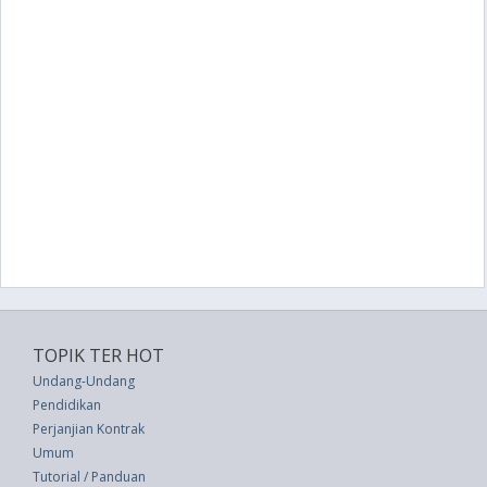
TOPIK TER HOT
Undang-Undang
Pendidikan
Perjanjian Kontrak
Umum
Tutorial / Panduan