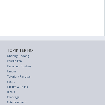
TOPIK TER HOT
Undang-Undang
Pendidikan
Perjanjian Kontrak
Umum
Tutorial / Panduan
Sastra
Hukum & Politik
Bisnis
Olahraga
Entertainment