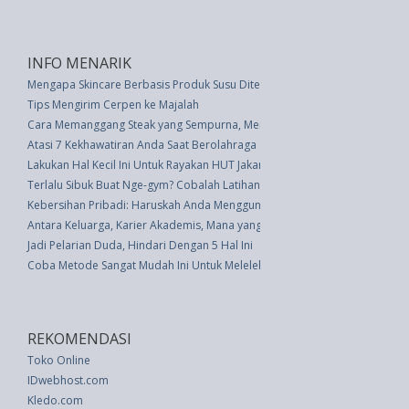
INFO MENARIK
Mengapa Skincare Berbasis Produk Susu Ditentang oleh Ahli Kulit?
Tips Mengirim Cerpen ke Majalah
Cara Memanggang Steak yang Sempurna, Menurut Koki Profesional
Atasi 7 Kekhawatiran Anda Saat Berolahraga
Lakukan Hal Kecil Ini Untuk Rayakan HUT Jakarta
Terlalu Sibuk Buat Nge-gym? Cobalah Latihan Ini Selama 30 Menit
Kebersihan Pribadi: Haruskah Anda Menggunakan Produk Kebersihan Area
Antara Keluarga, Karier Akademis, Mana yang Sesuai untuk Anda?
Jadi Pelarian Duda, Hindari Dengan 5 Hal Ini
Coba Metode Sangat Mudah Ini Untuk Melelehkan Cokelat
REKOMENDASI
Toko Online
IDwebhost.com
Kledo.com